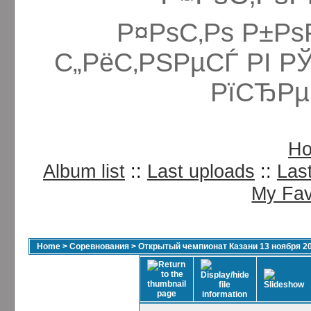
Р¤РѕС‚Рѕ Р±Рѕ
С„РёС‚РЅРµСЃ РІ Р
РїСЂРµ
H
Album list
::
Last uploads
::
Las
My Fav
Home
>
Соревнования
>
Открытый чемпионат Казани 13 ноября 2