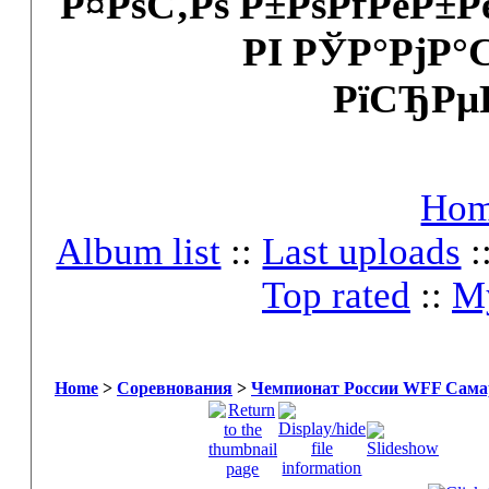
Р¤РѕС‚Рѕ Р±РѕРґРёР±
РІ РЎР°РјР°
РїСЂРµ
Ho
Album list
::
Last uploads
:
Top rated
::
My
Home
>
Соревнования
>
Чемпионат России WFF Самар