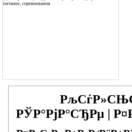
РљСѓР»СЊС
РЎР°РјР°СЂРµ | Р