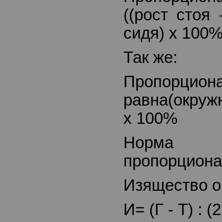
((рост стоя 
сидя) х 100
Так же:
Пропорцион
равна(окруж
х 100%
Норма 
пропорциона
Изящество о
И= (Г - Т) : (