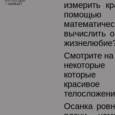
измерить кр
-- sashka27
помощ
математиче
вычислить о
жизнелюбие
Смотрите на 
некоторы
которые 
красив
телосложени
Осанка ровн