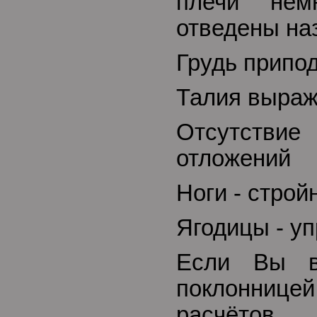
плечи нем
отведены на
Грудь припод
Талия выра
Отсутствие
отложений
Ноги - строй
Ягодицы - у
Если Вы в
поклонниц
расчётов