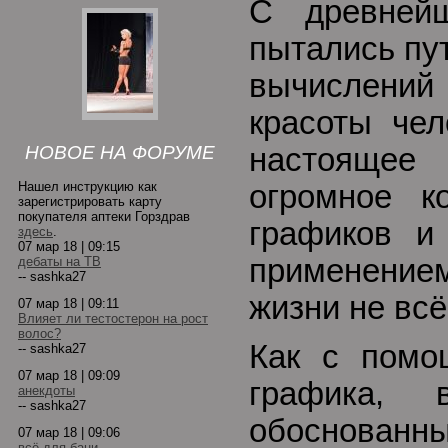
С древней
пытались пу
вычислений
красоты чел
НОВОЕ НА ФОРУМЕ
настоящее 
Нашел инструкцию как
огромное к
зарегистрировать карту
покупателя аптеки Горздрав
графиков и
здесь
.
07 мар 18 | 09:15
применени
дебаты на ТВ
-- sashka27
жизни не всё 
07 мар 18 | 09:11
Влияет ли тестостерон на рост
волос?
Как с пом
-- sashka27
07 мар 18 | 09:09
графика,
анекдоты
-- sashka27
обоснован
07 мар 18 | 09:06
всё для бани