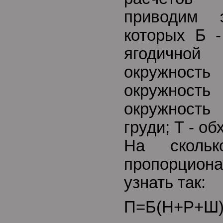
приводим 
которых Б -
ягодичной
окружность 
окружнос
окружность
груди; Т - об
На сколь
пропорцион
узнать так:
П=Б(Н+Р+Ш)