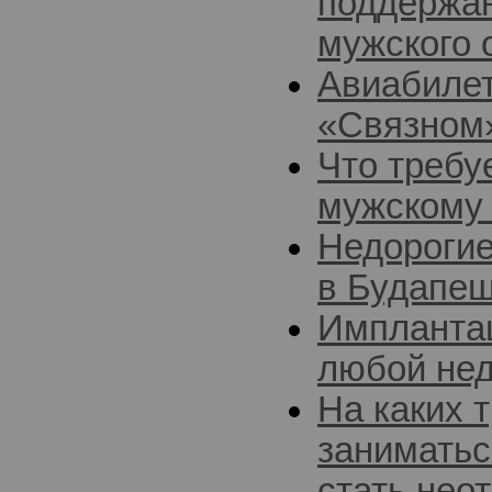
поддержан
мужского 
Авиабилет
«Связном
Что требу
мужскому 
Недорогие
в Будапе
Импланта
любой нед
На каких 
заниматьс
стать нео