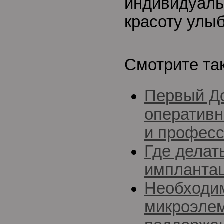
индивидуаль
красоту улыб
Смотрите та
Первый До
оперативн
и професс
Где делат
импланта
Необходи
микроэле