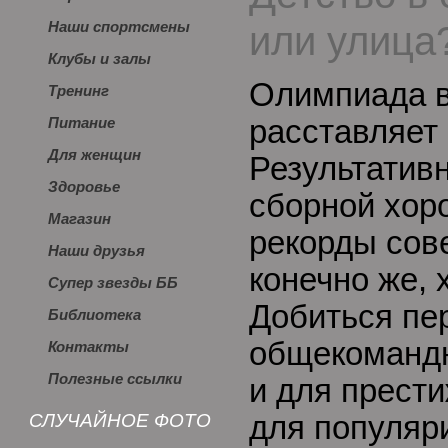
или улица
Наши спортсмены
Клубы и залы
Олимпиада в
Тренинг
расставляет 
Питание
Для женщин
Результатив
Здоровье
сборной хор
Магазин
рекорды сов
Наши друзья
конечно же, 
Супер звезды ББ
Добиться пе
Библиотека
общекомандн
Контакты
Полезные ссылки
и для прести
СЛУЧАЙНОЕ ФОТО
для популяр