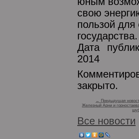
юным возмож
свою энерги
пользой для 
государства.
Дата публи
2014
Комментиро
закрыто.
← Предыдущая новос
Железный Арни и горностаев
шу
Все новости