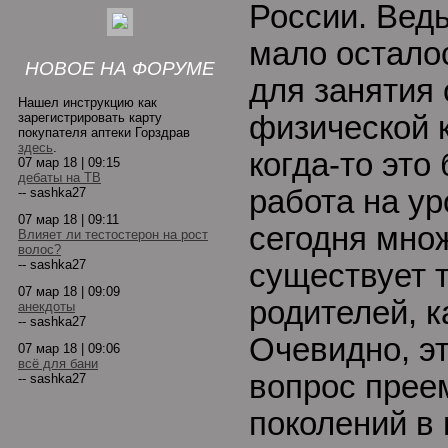
России. Ведь
мало остало
НОВОЕ НА ФОРУМЕ
для занятия 
Нашел инструкцию как
зарегистрировать карту
физической к
покупателя аптеки Горздрав
здесь
.
когда-то это
07 мар 18 | 09:15
дебаты на ТВ
работа на ур
-- sashka27
07 мар 18 | 09:11
сегодня мно
Влияет ли тестостерон на рост
волос?
-- sashka27
существует 
07 мар 18 | 09:09
родителей, к
анекдоты
-- sashka27
Очевидно, эт
07 мар 18 | 09:06
всё для бани
вопрос прее
-- sashka27
поколений в