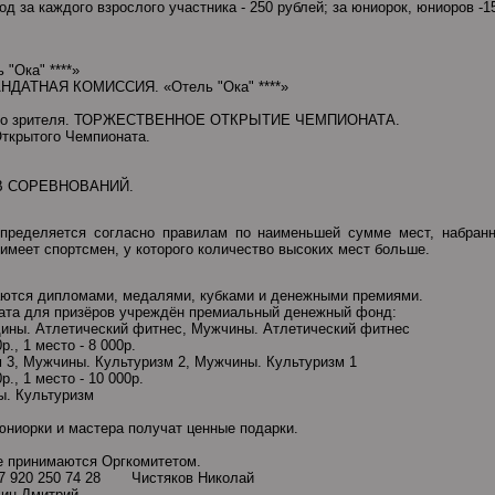
од за каждого взрослого участника - 250 рублей; за юниорок, юниоров -1
 "Ока" ****»
АНДАТНАЯ КОМИССИЯ. «Отель "Ока" ****»
юного зрителя. ТОРЖЕСТВЕННОЕ ОТКРЫТИЕ ЧЕМПИОНАТА.
ткрытого Чемпионата.
ОВ СОРЕВНОВАНИЙ.
определяется согласно правилам по наименьшей сумме мест, набран
имеет спортсмен, у которого количество высоких мест больше.
аются дипломами, медалями, кубками и денежными премиями.
ата для призёров учреждён премиальный денежный фонд:
ины. Атлетический фитнес, Мужчины. Атлетический фитнес
0р., 1 место - 8 000р.
 3, Мужчины. Культуризм 2, Мужчины. Культуризм 1
0р., 1 место - 10 000р.
ы. Культуризм
юниорки и мастера получат ценные подарки.
те принимаются Оргкомитетом.
20 250 74 28 Чистяков Николай
 Дмитрий