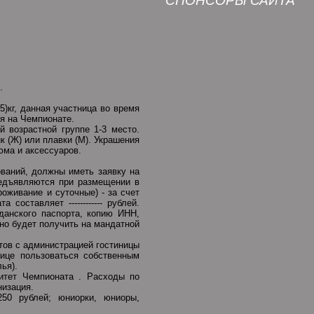
СПОНСОРЫ САЙТА
.
5)кг, данная участница во время
ия на Чемпионате.
 возрастной группе 1-3 место.
 (Ж) или плавки (М). Украшения
юма и аксессуаров.
ваний, должны иметь заявку на
редъявляются при размещении в
оживание и суточные) - за счет
оставляет ------------ рублей.
данского паспорта, копию ИНН,
но будет получить на мандатной
тов с администрацией гостиницы
ице пользоваться собственным
ья).
итет Чемпионата . Расходы по
низация.
250 рублей; юниорки, юниоры,