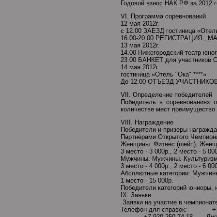
Годовой взнос НАК РФ за 2012 г
VI. Программа соревнований
12 мая 2012г.
с 12.00 ЗАЕЗД гостиница «Отель
16.00-20.00 РЕГИСТРАЦИЯ , М
13 мая 2012г.
14.00 Нижегородский театр 
23.00 БАНКЕТ для участников О
14 мая 2012г.
гостиница «Отель "Ока" ****»
До 12.00 ОТЪЕЗД УЧАСТНИК
VII. Определение победителей
Победитель в соревнованиях 
количестве мест преимущество 
VIII. Награждение
Победители и призеры награжд
Партнёрами Открытого Чемпион
Женщины. Фитнес (шейп), Женщ
3 место - 3 000р., 2 место - 5 00
Мужчины. Мужчины. Культуризм
3 место - 4 000р., 2 место - 6 00
Абсолютные категории: Мужчин
1 место - 15 000р.
Победители категорий юниоры, 
IX. Заявки
.Заявки на участие в чемпиона
Телефон для справок: +7 9
+7 920 250 74 18 Лисин