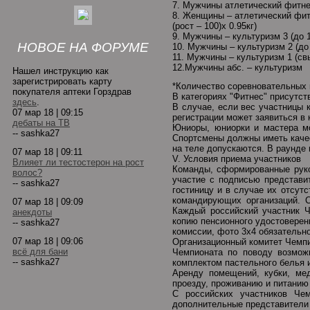
7. Мужчины атлетический фитнес 
8. Женщины – атлетический фит
(рост – 100)х 0.95кг)
9. Мужчины – культуризм 3 (до 
НОВОЕ НА ФОРУМЕ
10. Мужчины – культуризм 2 (до
11. Мужчины – культуризм 1 (с
12.Мужчины абс. – культуризм
Нашел инструкцию как
зарегистрировать карту
*Количество соревновательных 
покупателя аптеки Горздрав
В категориях "Фитнес" присутст
здесь
.
В случае, если вес участницы к
07 мар 18 | 09:15
регистрации может заявиться в 
дебаты на ТВ
Юниоры, юниорки и мастера мо
-- sashka27
Спортсмены должны иметь качес
на теле допускаются. В раунде
07 мар 18 | 09:11
V. Условия приема участников
Влияет ли тестостерон на рост
Команды, сформированные руко
волос?
участие с подписью представи
-- sashka27
гостиницу и в случае их отсут
командирующих организаций. Ст
07 мар 18 | 09:09
Каждый российский участник Ч
анекдоты
копию пенсионного удостоверен
-- sashka27
комиссии, фото 3х4 обязательно
07 мар 18 | 09:06
Организационный комитет Чемпи
всё для бани
Чемпионата по поводу возмож
-- sashka27
комплектом пастельного белья 
Аренду помещений, кубки, ме
проезду, проживанию и питанию
С российских участников Чем
дополнительные представители 