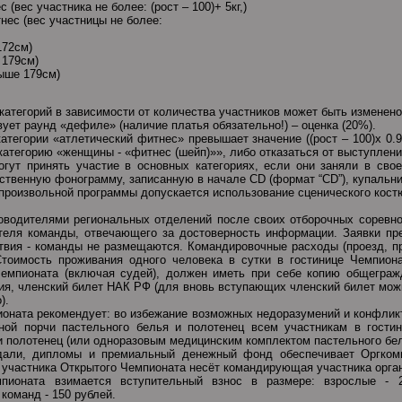
(вес участника не более: (рост – 100)+ 5кг,)
нес (вес участницы не более:
172см)
 179см)
выше 179см)
категорий в зависимости от количества участников может быть изменено
вует раунд «дефиле» (наличие платья обязательно!) – оценка (20%).
атегории «атлетический фитнес» превышает значение ((рост – 100)х 0.9
категорию «женщины - «фитнес (шейп)»», либо отказаться от выступлен
гут принять участие в основных категориях, если они заняли в своей
твенную фонограмму, записанную в начале CD (формат “CD”), купальник
 произвольной программы допускается использование сценического кост
водителями региональных отделений после своих отборочных соревно
теля команды, отвечающего за достоверность информации. Заявки п
ствия - команды не размещаются. Командировочные расходы (проезд, пр
оимость проживания одного человека в сутки в гостинице Чемпионата с
емпионата (включая судей), должен иметь при себе копию общеграж
ия, членский билет НАК РФ (для вновь вступающих членский билет мож
).
оната рекомендует: во избежание возможных недоразумений и конфлик
ной порчи пастельного белья и полотенец всем участникам в гостин
и полотенец (или одноразовым медицинским комплектом пастельного бел
дали, дипломы и премиальный денежный фонд обеспечивает Оргком
 участника Открытого Чемпионата несёт командирующая участника орга
пионата взимается вступительный взнос в размере: взрослые - 
команд - 150 рублей.