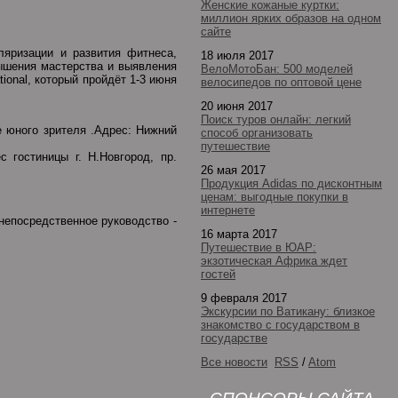
Женские кожаные куртки:
миллион ярких образов на одном
сайте
яризации и развития фитнеса,
18 июля 2017
вышения мастерства и выявления
ВелоМотоБан: 500 моделей
onal, который пройдёт 1-3 июня
велосипедов по оптовой цене
20 июня 2017
Поиск туров онлайн: легкий
 юного зрителя .Адрес: Нижний
способ организовать
путешествие
 гостиницы г. Н.Новгород, пр.
26 мая 2017
Продукция Adidas по дисконтным
ценам: выгодные покупки в
интернете
непосредственное руководство -
16 марта 2017
Путешествие в ЮАР:
экзотическая Африка ждет
гостей
9 февраля 2017
Экскурсии по Ватикану: близкое
знакомство с государством в
государстве
Все новости
RSS
/
Atom