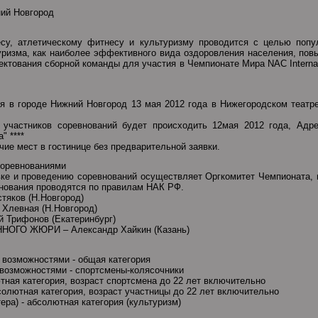
ний Новгород
су, атлетическому фитнесу и культуризму проводится с целью попул
уризма, как наиболее эффективного вида оздоровления населения, по
ктования сборной команды для участия в Чемпионате Мира NAC Internati
я в городе Нижний Новгород 13 мая 2012 года в Нижегородском театре
 участников соревнований будет происходить 12мая 2012 года, Адрес
" ****
чие мест в гостинице без предварительной заявки.
 соревнованиями
ке и проведению соревнований осуществляет Оргкомитет Чемпионата, 
вания проводятся по правилам НАК РФ.
яков (Н.Новгород)
левная (Н.Новгород)
Трифонов (Екатеринбург)
ГО ЖЮРИ – Александр Хайкин (Казань)
 возможностями - общая категория
возможностями - спортсмены-колясочники
тная категория, возраст спортсмена до 22 лет включительно
солютная категория, возраст участницы до 22 лет включительно
ера) - абсолютная категория (культуризм)