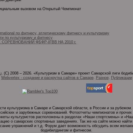
ициальным вызовом на Открытый Чемпионат
national по фитнесу, атлетическому фитнесу и культуризму
ти по культуризму и фитнесу
СОРЕВНОВАНИЙ ФБФР-IFBB НА 2010 г.
u
. (C) 2008 – 2026. «Культуризм в Самаре» проект Самарской лиги боди
Webvertex - создание и раскрутка сайтов в Самаре
.
Разное
.
Публикации
сти культуризма в Самаре и Самарской области, в России и за рубежом
сийских и зарубежных соревнований. Фотоотчеты чемпионатов и прочих
кеты культуристов расположены в разделах «Наши спортсмены» и «Наш
цию о самарских спортивных заведениях. Так же на сайте можно найти
исание упражнений и т.д. Форум дает возможность обсудить всем желаю
бодибилдингом и фитнесом.