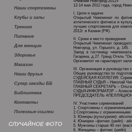
«Нижний Новгород-2012»
12-14 мая 2012 года, город Ниж
Наши спортсмены
I. Цели и задачи
Клубы и залы
Открытый Чемпионат по фитне
атлетического фитнеса и культ
лучших спортсменов для компле
Тренинг
2012г. в Казани (РФ).
Питание
II. Сроки и место проведения
Открытый Чемпионат проводитс
Для женщин
Новгород, ул. Горького, д. 145.
Заезд в гостиницу чемпионата
Здоровье
Гагарина, д.27. Гранд Отель "Ока
Оргкомитет не гарантирует нали
Магазин
III. Организация и руководство
Общее руководство по подготов
Наши друзья
СУДЕЙСКАЯ КОЛЛЕГИЯ. Соревно
ГЛАВНЫЙ СУДЬЯ – Николай Чист
Супер звезды ББ
ГЛАВНЫЙ СЕКРЕТАРЬ – Ольга Х
СУДЬЯ-ИНФОРМАТОР – Алексей 
Библиотека
ПРЕДСЕДАТЕЛЬ АПЕЛЛЯЦИОННО
Контакты
IV. Участники соревнований .
1. Спортсмены с ограниченными
Полезные ссылки
2.Спортсмены с ограниченными 
3. Юниоры (культуризм)- абсолю
4. Юниорки –фитнес (шейп) - аб
СЛУЧАЙНОЕ ФОТО
5. Мужчины старше 40 лет (маст
6. Женщины – фитнес (шейп)