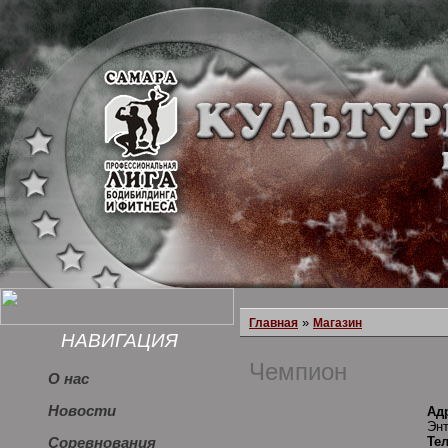
»
Главная
Магазин
НАВИГАЦИЯ
Чемпион
О нас
Новости
Ад
Энт
Те
Соревнования