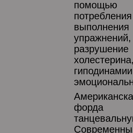
помощью
потребл
выполне
упражнен
разрушен
холестери
гиподина
эмоциональн
Американск
форда
танцевал
Современный