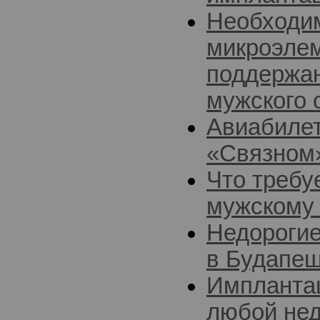
Необходи
микроэле
поддержан
мужского 
Авиабилет
«Связном
Что требу
мужскому 
Недорогие
в Будапе
Импланта
любой нед