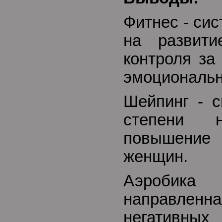
Фитнес - си
на развити
контроля за
эмоциональн
Шейпинг - с
степени н
повышение 
женщин.
Аэробик
направленн
негативн