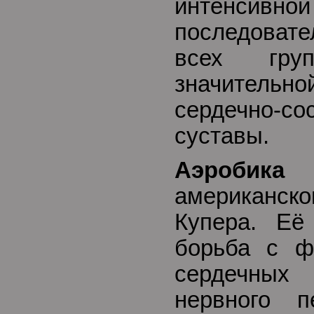
интен
последоват
всех гр
значитель
сердечно-со
суставы.
Аэроби
американс
Купера. Её
борьба с ф
сердечных
нервного п