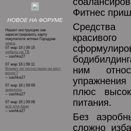
сбалансир
Фитнес приш
НОВОЕ НА ФОРУМЕ
Средства 
Нашел инструкцию как
зарегистрировать карту
красивог
покупателя аптеки Горздрав
здесь
.
сформулиро
07 мар 18 | 09:15
дебаты на ТВ
-- sashka27
бодибилдинг
07 мар 18 | 09:11
ним относ
Влияет ли тестостерон на рост
волос?
-- sashka27
упражнения
07 мар 18 | 09:09
плюс высок
анекдоты
-- sashka27
питания.
07 мар 18 | 09:06
всё для бани
-- sashka27
Без аэробн
сложно изба