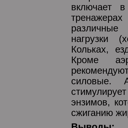
включает в
тренажер
различные
нагрузки (
Кольках, ез
Кроме аэр
рекоменд
силовые. 
стимулир
энзимов, ко
сжиганию жи
Выводы: