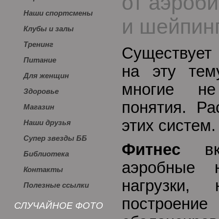
от аэроби
Наши спортсмены
и шейпин
Клубы и залы
Тренинг
Существует
Питание
на эту тем
Для женщин
многие не
Здоровье
понятия. Ра
Магазин
этих систем.
Наши друзья
Супер звезды ББ
Фитнес
вкл
Библиотека
аэробные н
Контакты
нагрузки,
Полезные ссылки
постро
СЛУЧАЙНОЕ ФОТО