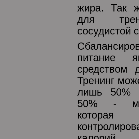
жира. Так 
для трен
сосудистой 
Сбалансир
питание я
средством д
Тренинг мож
лишь 50% у
50% - мет
котора
контролиро
калорий 