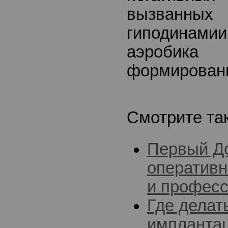
вызванн
гиподинам
аэробика
формировани
Смотрите та
Первый До
оперативн
и професс
Где делат
импланта