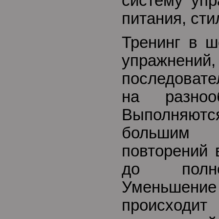
систему упр
питания, сти
Тренинг в ш
упражне
последовате
на разноо
Выполняют
большим
повторений 
до полно
Уменьшение 
происхо