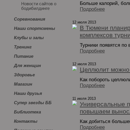
Больше калорий, боль
Новости сайтов о
бодибилдинге
Подробнее
Соревнования
12 июля 2013
В Тюмени планир
Наши спортсмены
комплексов турн
Клубы и залы
Турники появятся по 
Тренинг
Подробнее
Питание
12 июля 2013
Для женщин
Целлюлит можно
Здоровье
Как побороть целлюл
Магазин
Подробнее
Наши друзья
11 июля 2013
Супер звезды ББ
Универсальные п
повышаем вынос
Библиотека
Как добиться больше
Контакты
Подробнее