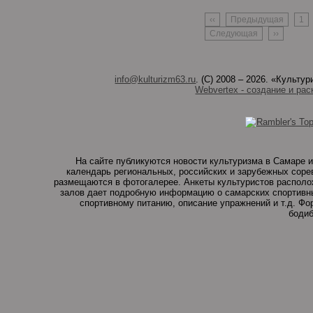
‹‹
Предыдущая
1
Следующая
››
info@kulturizm63.ru
. (C) 2008 – 2026. «Культ
Webvertex - создание и рас
На сайте публикуются новости культуризма в Самаре и
календарь региональных, российских и зарубежных соре
размещаются в фотогалерее. Анкеты культуристов располо
залов дает подробную информацию о самарских спортивны
спортивному питанию, описание упражнений и т.д. Ф
бодиб