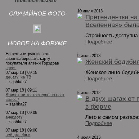
Полезные ссылки
10 июля 2013
СЛУЧАЙНОЕ ФОТО
Претендентка на
Вселенная» была
Стройность доступна
Подробнее
НОВОЕ НА ФОРУМЕ
Нашел инструкцию как
9 июля 2013
зарегистрировать карту
Женский бодибил
покупателя аптеки Горздрав
здесь
.
Женское лицо бодиби
07 мар 18 | 09:15
дебаты на ТВ
Подробнее
-- sashka27
07 мар 18 | 09:11
5 июля 2013
Влияет ли тестостерон на рост
В двух шагах от 
волос?
-- sashka27
в форме
07 мар 18 | 09:09
Лето в самом разгаре
анекдоты
-- sashka27
Подробнее
07 мар 18 | 09:06
всё для бани
4 июля 2013