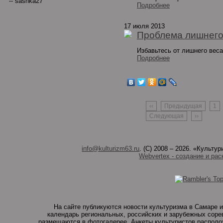
-- sashka27
Подробнее
17 июля 2013
Проблема лишнего
Избавьтесь от лишнего веса
Подробнее
‹‹
Предыдущая
1
Следующая
››
info@kulturizm63.ru
. (C) 2008 – 2026. «Культ
Webvertex - создание и рас
На сайте публикуются новости культуризма в Самаре и
календарь региональных, российских и зарубежных соре
размещаются в фотогалерее. Анкеты культуристов располо