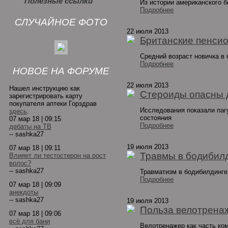
Полезные ссылки
Из истории американского 
Подробнее
СЛУЧАЙНОЕ ФОТО
22 июля 2013
Британские пенси
Средний возраст новичка в 
Подробнее
НОВОЕ НА ФОРУМЕ
22 июля 2013
Нашел инструкцию как
Стероиды опасны 
зарегистрировать карту
покупателя аптеки Горздрав
Исследования показали паг
здесь
.
состояния
07 мар 18 | 09:15
Подробнее
дебаты на ТВ
-- sashka27
19 июля 2013
07 мар 18 | 09:11
Травмы в бодибил
Влияет ли тестостерон на рост
волос?
-- sashka27
Травматизм в бодибилдинге 
Подробнее
07 мар 18 | 09:09
анекдоты
-- sashka27
19 июля 2013
Польза велотрена
07 мар 18 | 09:06
всё для бани
Велотренажер как часть ко