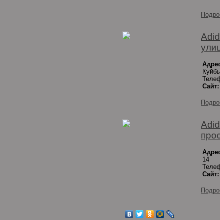
Подро
Adid
ули
Адрес
Куйб
Телеф
Сайт:
Подро
Adid
про
Адрес
14
Телеф
Сайт:
Подро