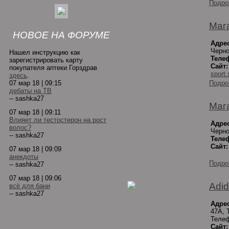
Подро
Маг
НОВОЕ НА ФОРУМЕ
Адре
Черно
Нашел инструкцию как
Теле
зарегистрировать карту
Сайт:
покупателя аптеки Горздрав
sport
здесь
.
07 мар 18 | 09:15
Подро
дебаты на ТВ
-- sashka27
Мага
07 мар 18 | 09:11
Влияет ли тестостерон на рост
Адрес
волос?
Черно
-- sashka27
Теле
Сайт:
07 мар 18 | 09:09
анекдоты
Подро
-- sashka27
07 мар 18 | 09:06
Adi
всё для бани
-- sashka27
Адрес
47А, 
Телеф
Сайт: