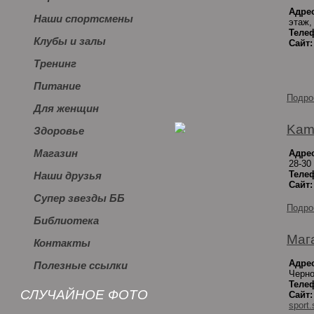
Адре
Наши спортсмены
этаж,
Теле
Клубы и залы
Сайт:
Тренинг
Питание
Подро
Для женщин
Kam
Здоровье
Магазин
Адре
28-30
Теле
Наши друзья
Сайт:
Супер звезды ББ
Подро
Библиотека
Маг
Контакты
Адре
Полезные ссылки
Черно
Теле
СЛУЧАЙНОЕ ФОТО
Сайт:
sport