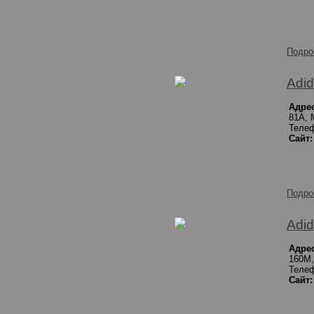
Подро
Adid
Адрес
81А, 
Телеф
Сайт:
Подро
Adid
Адрес
160М,
Телеф
Сайт: