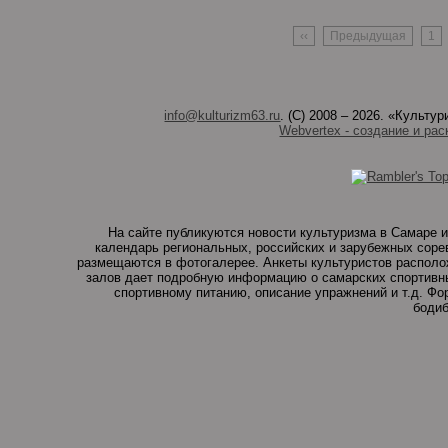
‹‹
Предыдущая
1
info@kulturizm63.ru
. (C) 2008 – 2026. «Культ
Webvertex - создание и рас
На сайте публикуются новости культуризма в Самаре и
календарь региональных, российских и зарубежных соре
размещаются в фотогалерее. Анкеты культуристов располо
залов дает подробную информацию о самарских спортивны
спортивному питанию, описание упражнений и т.д. Ф
бодиб