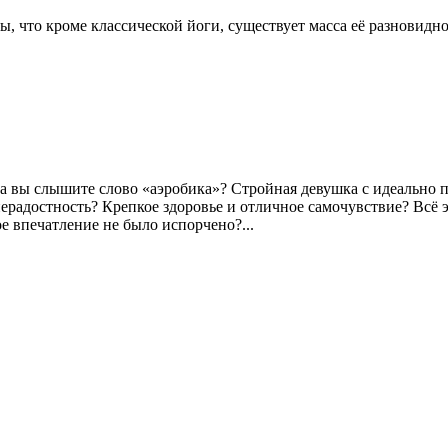
вы, что кроме классической йоги, существует масса её разновидн
гда вы слышите слово «аэробика»? Стройная девушка с идеальн
нерадостность? Крепкое здоровье и отличное самочувствие? Всё 
ое впечатление не было испорчено?...