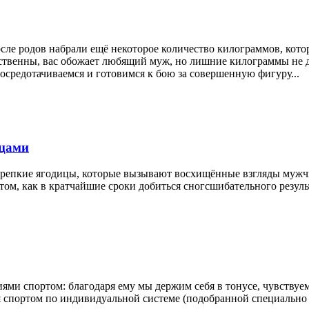
осле родов набрали ещё некоторое количество килограммов, кот
ственны, вас обожает любящий муж, но лишние килограммы не 
сосредотачиваемся и готовимся к бою за совершенную фигуру...
ицами
 крепкие ягодицы, которые вызывают восхищённые взгляды муж
том, как в кратчайшие сроки добиться сногсшибательного результ
тиями спортом: благодаря ему мы держим себя в тонусе, чувству
я спортом по индивидуальной системе (подобранной специально 