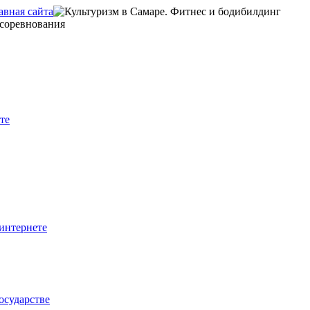
те
интернете
осударстве