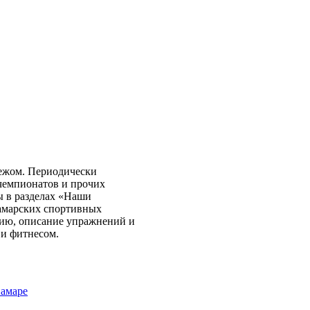
бежом. Периодически
чемпионатов и прочих
ы в разделах «Наши
самарских спортивных
нию, описание упражнений и
 и фитнесом.