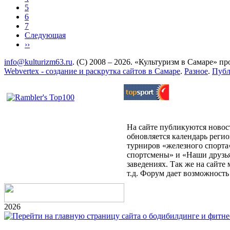
5
6
7
Следующая
››
info@kulturizm63.ru
. (C) 2008 – 2026. «Культуризм в Самаре» 
Webvertex - создание и раскрутка сайтов в Самаре
.
Разное
.
Публ
На сайте публикуются новост
обновляется календарь реги
турниров «железного спорта
спортсмены» и «Наши друзья
заведениях. Так же на сайт
т.д. Форум дает возможност
2026