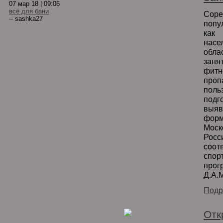
07 мар 18 | 09:06
всё для бани
Сор
-- sashka27
попу
как
нас
обл
заня
фитн
проп
поль
подг
выя
фор
Моск
Росс
соот
спор
про
Д.А.
Подр
Отк