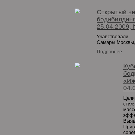
Открытый че
бодибилдинг
25.04.2009,
Учавств
Самары,Москвы,
Подробнее
Куб
бод
«Иж
04.
Цели
стил
мас
эфф
Выя
При
соре