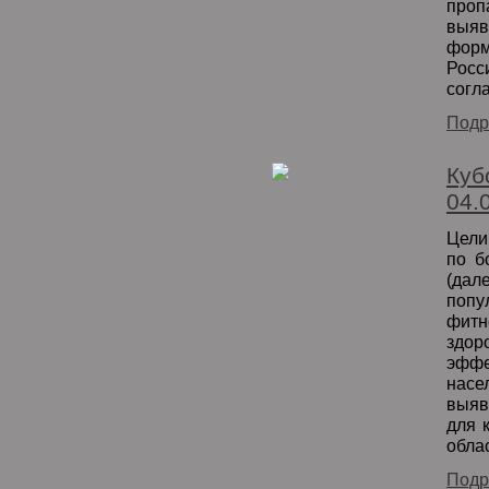
проп
выя
форм
Росс
согл
Подр
Куб
04.
Цели
по б
(да
попу
фитн
здо
эфф
нас
выяв
для 
обла
Подр