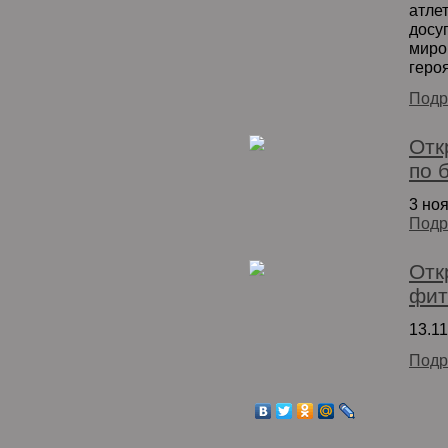
атле
досу
миро
геро
Подр
Отк
по 
3 но
Подр
Отк
фит
13.1
Подр