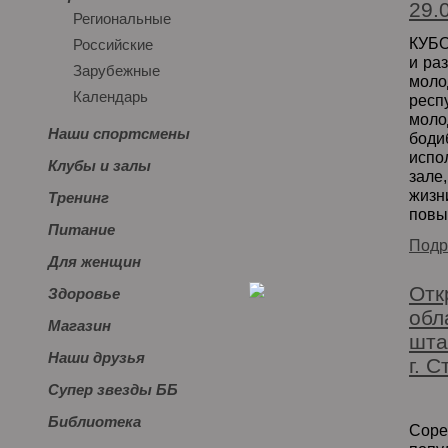
29.
Региональные
КУБО
Российские
и ра
Зарубежные
моло
Календарь
респ
мол
Наши спортсмены
бо
испо
Клубы и залы
зале
жизн
Тренинг
повы
Питание
Подр
Для женщин
Отк
Здоровье
обл
Магазин
шта
Наши друзья
г. С
Супер звезды ББ
Библиотека
Сор