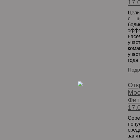
17.
Цели
с ц
боди
эфф
нас
учас
ком
учас
года 
Подр
Отк
Мос
Фит
17.
Сор
попу
сред
зан