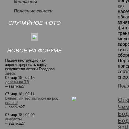
попу
Контакты
как
Полезные ссылки
нас
обл
заня
СЛУЧАЙНОЕ ФОТО
фит
тре
моло
здо
силь
НОВОЕ НА ФОРУМЕ
сбо
Пер
Нашел инструкцию как
зарегистрировать карту
при
покупателя аптеки Горздрав
соот
здесь
.
спор
07 мар 18 | 09:15
дебаты на ТВ
Подр
-- sashka27
07 мар 18 | 09:11
Влияет ли тестостерон на рост
Отк
волос?
Чем
-- sashka27
Бод
07 мар 18 | 09:09
анекдоты
Бод
-- sashka27
Зай