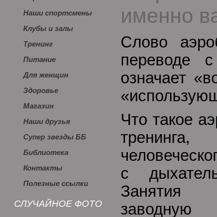
именно в
Наши спортсмены
Клубы и залы
Слово аэро
Тренинг
переводе с
Питание
означает «в
Для женщин
Здоровье
«использующ
Магазин
Что такое а
Наши друзья
тренинга
Супер звезды ББ
человеческо
Библиотека
Контакты
с дыхатель
Полезные ссылки
Занятия 
СЛУЧАЙНОЕ ФОТО
заводную 