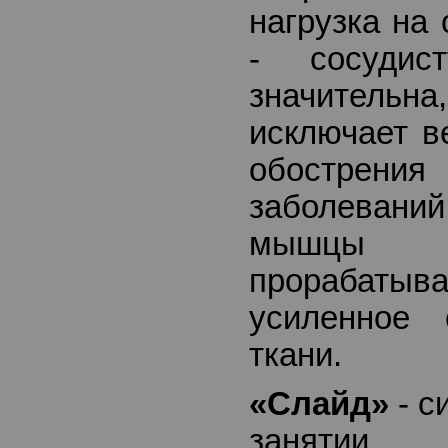
нагрузка на
- сосудис
значительна
исключает в
обострен
заболеван
мышц
прорабатыв
усиленное 
ткани.
«Слайд»
- с
занятии