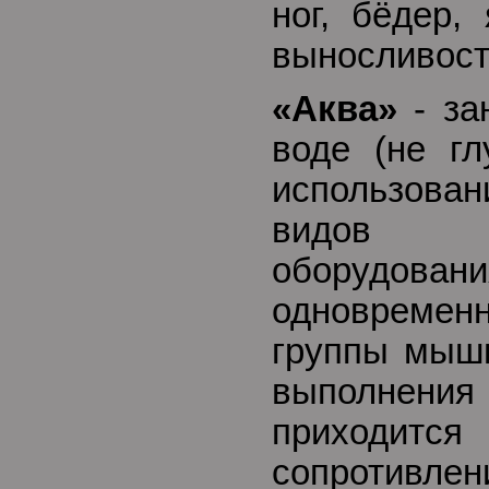
ног, бёдер,
выносливост
«Аква»
- за
воде (не гл
использов
видов до
оборудо
одновреме
группы мышц
выполнен
приходитс
сопротивле