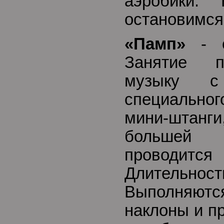
аэробики.
остановимся
«Памп»
- с
Занятие п
музыку с 
специально
мини-штан
большей в
проводитс
Длительнос
Выполняютс
наклоны и п