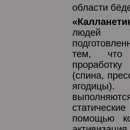
области бёд
«Калланети
людей в
подготовлен
тем, что
проработку
(спина, пресс
ягодицы).
выполняютс
статическ
помощью ко
активизац