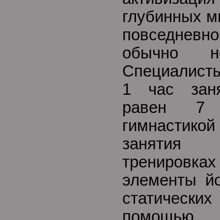
глубинных м
повседнев
обычно не
Специалисты
1 час заня
равен 7 
гимнастик
занятия 
тренировк
элементы йо
статическ
помощью к