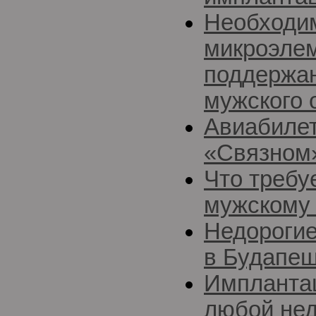
Необходи
микроэле
поддержан
мужского 
Авиабилет
«Связном
Что требу
мужскому 
Недорогие
в Будапе
Импланта
любой нед