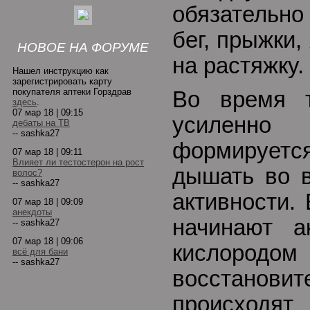
обязательн
бег, прыжки,
НОВОЕ НА ФОРУМЕ
на растяжку.
Нашел инструкцию как
зарегистрировать карту
покупателя аптеки Горздрав
Во время т
здесь
.
07 мар 18 | 09:15
усиленно 
дебаты на ТВ
-- sashka27
формируется
07 мар 18 | 09:11
Влияет ли тестостерон на рост
дышать во в
волос?
-- sashka27
активности.
07 мар 18 | 09:09
анекдоты
начинают а
-- sashka27
07 мар 18 | 09:06
кислородом
всё для бани
-- sashka27
восстанови
происход