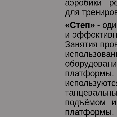
аэробики р
для трениро
«Степ»
- оди
и эффективн
Занятия про
использова
оборудов
платформы
использу
танцеваль
подъёмом и
платформы