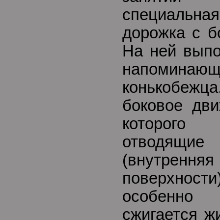
специальна
дорожка с б
На ней выпо
напоминаю
конькобеж
боковое дв
которог
отводящи
(внутрен
поверхнос
особенн
сжигается ж