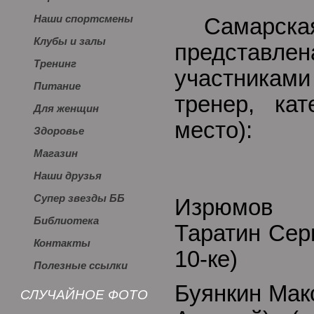
Наши спортсмены
Самарска
Клубы и залы
представл
Тренинг
участникам
Питание
тренер, кат
Для женщин
место):
Здоровье
Магазин
Наши друзья
Супер звезды ББ
Изрюмов
Библиотека
Таратин Серг
Контакты
10-ке)
Полезные ссылки
Буянкин Мак
СЛУЧАЙНОЕ ФОТО