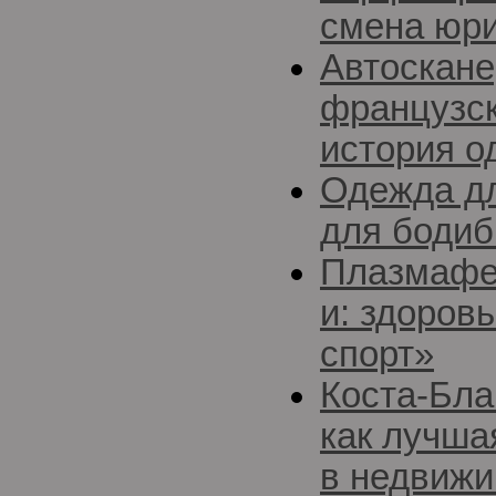
смена юр
Автоскане
французск
история о
Одежда дл
для бодиб
Плазмафе
и: здоров
спорт»
Коста-Бла
как лучша
в недвижи