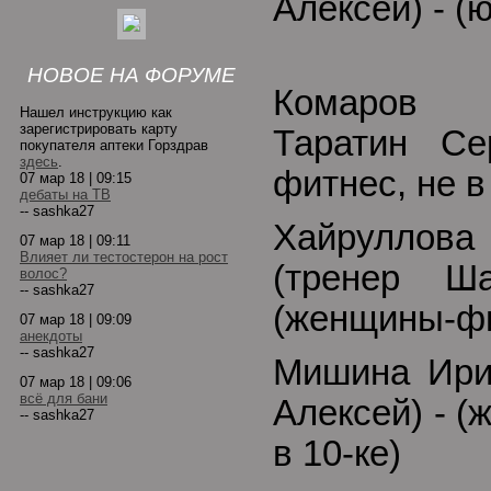
Алексей) - (
НОВОЕ НА ФОРУМЕ
Комаров 
Нашел инструкцию как
зарегистрировать карту
Таратин Се
покупателя аптеки Горздрав
здесь
.
фитнес, не в
07 мар 18 | 09:15
дебаты на ТВ
-- sashka27
Хайру
07 мар 18 | 09:11
Влияет ли тестостерон на рост
(тренер Ш
волос?
-- sashka27
(женщины-фи
07 мар 18 | 09:09
анекдоты
-- sashka27
Мишина Ири
07 мар 18 | 09:06
всё для бани
Алексей) - 
-- sashka27
в 10-ке)