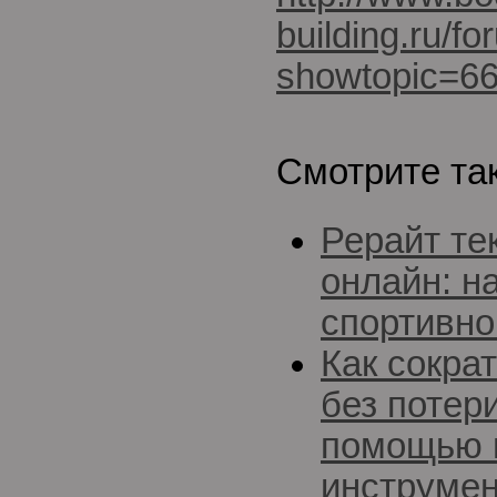
building.ru/f
showtopic=6
Смотрите та
Рерайт те
онлайн: н
спортивно
Как сокра
без потер
помощью н
инструмен