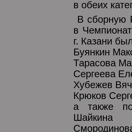
в обеих кате
В сборную Р
в Чемпионат
г. Казани бы
Буянкин Мак
Тарасова Ма
Сергеева Ел
Хубежев Вяч
Крюков Серг
а также по
Шайкина 
Смородино