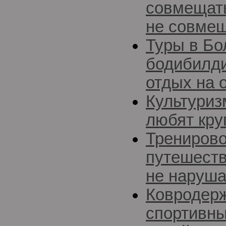
совмещат
не совме
Туры в Бо
бодибилди
отдых на 
Культуриз
любят кру
Трениров
путешеств
не наруша
Ковродерж
спортивны