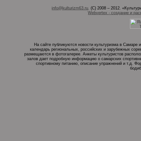
info@kulturizm63.ru
. (C) 2008 – 2012. «Культ
Webvertex - создание и рас
На сайте публикуются новости культуризма в Самаре и
календарь региональных, российских и зарубежных соре
размещаются в фотогалерее. Анкеты культуристов располо
залов дает подробную информацию о самарских спортивны
спортивному питанию, описание упражнений и т.д. Ф
бодиб