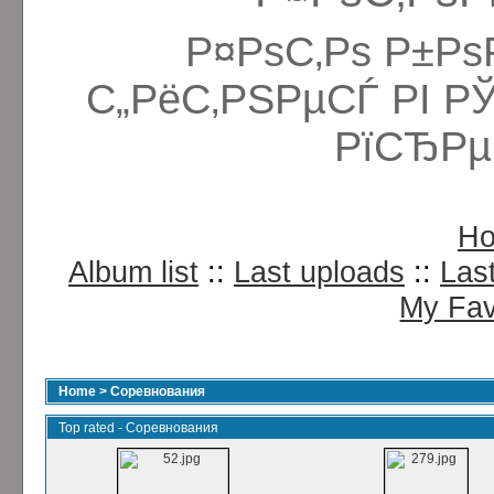
Р¤РѕС‚Рѕ Р±Рѕ
С„РёС‚РЅРµСЃ РІ Р
РїСЂРµ
H
Album list
::
Last uploads
::
Las
My Fav
Home
>
Соревнования
Top rated - Соревнования