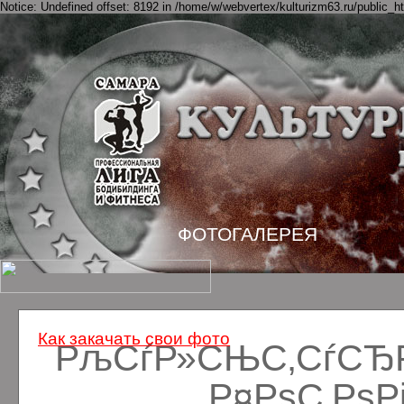
Notice: Undefined offset: 8192 in /home/w/webvertex/kulturizm63.ru/public_ht
ФОТОГАЛЕРЕЯ
Как закачать свои фото
РљСѓР»СЊС‚СѓСЂРё
Р¤РѕС‚Рѕ