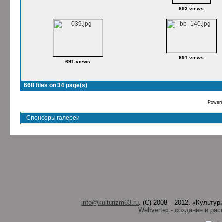
693 views
691 views
691 views
668 files on 34 page(s)
Power
Спонсоры галереи
info@kulturizm63.ru
. (C) 2008 – 2012. «Культ
Webvertex - создание и рас