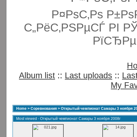
Р¤РѕС‚Рѕ Р±Рѕ
С„РёС‚РЅРµСЃ РІ Р
РїСЂРµ
H
Album list
::
Last uploads
::
Las
My Fav
Home
>
Соревнования
>
Открытый чемпионат Самары 3 ноября 2
Most viewed - Открытый чемпионат Самары 3 ноября 2008г