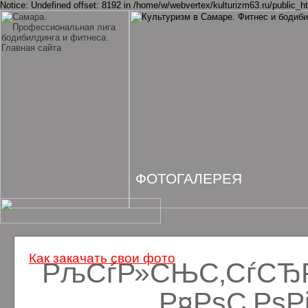
Notice: Undefined offset: 8192 in /home/w/webvertex/kulturizm63.ru/public_ht
ФОТОГАЛЕРЕЯ
Как закачать свои фото
РљСѓР»СЊС‚СѓСЂРё
Р¤РѕС‚Рѕ