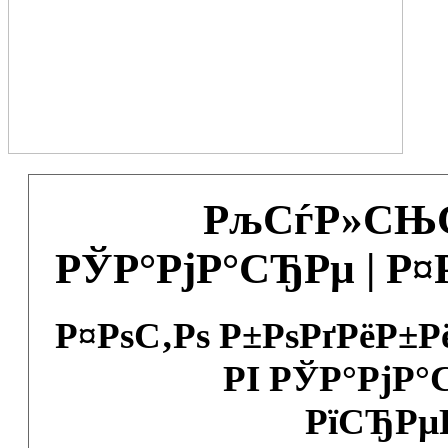
РљСѓР»СЊС
РЎР°РјР°СЂРµ | Р
Р¤РѕС‚Рѕ Р±РѕРґРёР±
РІ РЎР°РјР°
РїСЂРµ