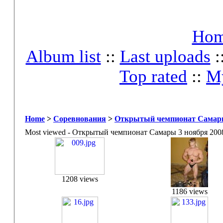
Ho
Album list
::
Last uploads
:
Top rated
::
My
Home
>
Соревнования
>
Открытый чемпионат Самары
Most viewed - Открытый чемпионат Самары 3 ноября 200
1208 views
1186 views