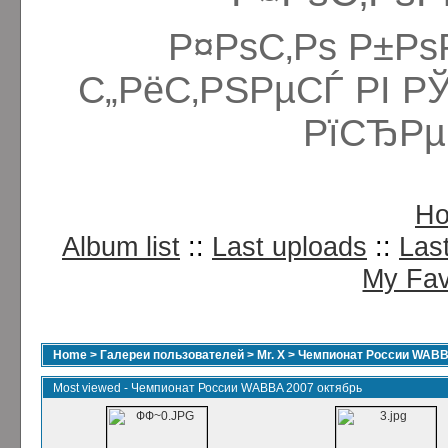
Р¤РѕС‚Рѕ Р±Рѕ
С„РёС‚РЅРµСЃ РІ Р
РїСЂРµ
H
Album list
::
Last uploads
::
Las
My Fav
Home
>
Галереи пользователей
>
Mr. X
>
Чемпионат России WABB
Most viewed - Чемпионат России WABBA 2007 октябрь