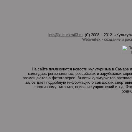
info@kulturizm63.ru
. (C) 2008 – 2012. «Культ
Webvertex - создание и рас
На сайте публикуются новости культуризма в Самаре и
календарь региональных, российских и зарубежных соре
размещаются в фотогалерее. Анкеты культуристов располо
залов дает подробную информацию о самарских спортивны
спортивному питанию, описание упражнений и т.д. Ф
бодиб