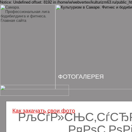
Notice: Undefined offset: 8192 in /home/w/webvertex/kulturizm63.ru/public_ht
ФОТОГАЛЕРЕЯ
Как закачать свои фото
РљСѓР»СЊС‚СѓСЂРё
Р¤РѕС‚Рѕ