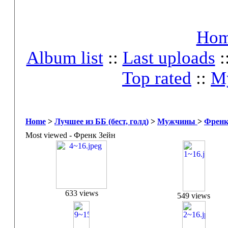
Ho
Album list
::
Last uploads
:
Top rated
::
My
Home
>
Лучшее из ББ (бест, голд)
>
Мужчины
>
Френк
Most viewed - Френк Зейн
633 views
549 views