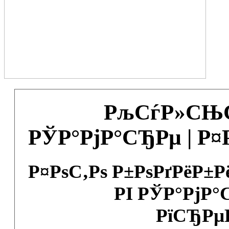
РљСѓР»СЊС
РЎР°РјР°СЂРµ | Р
Р¤РѕС‚Рѕ Р±РѕРґРёР±
РІ РЎР°РјР°
РїСЂРµ