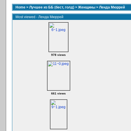
Home
>
Лучшее из ББ (бест, голд)
>
Женщины
>
Ленда Мюррей
Most viewed - Ленда Мюррей
978 views
661 views