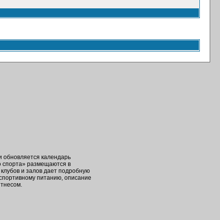
ки обновляется календарь
о спорта» размещаются в
клубов и залов дает подробную
 спортивному питанию, описание
итнесом.