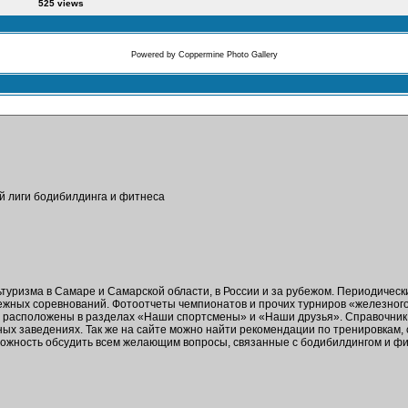
525 views
Powered by
Coppermine Photo Gallery
ой лиги бодибилдинга и фитнеса
ьтуризма в Самаре и Самарской области, в России и за рубежом. Периодичес
бежных соревнований. Фотоотчеты чемпионатов и прочих турниров «железног
в расположены в разделах «Наши спортсмены» и «Наши друзья». Справочник 
ых заведениях. Так же на сайте можно найти рекомендации по тренировкам,
зможность обсудить всем желающим вопросы, связанные с бодибилдингом и ф