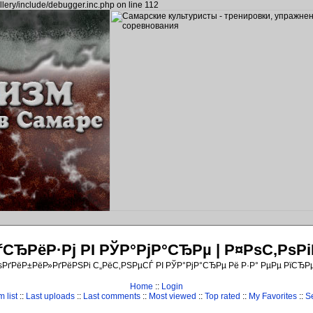
llery/include/debugger.inc.php on line 112
ЂРёР·Рј РІ РЎР°РјР°СЂРµ | Р¤РѕС‚Рѕ
ѕРґРёР±РёР»РґРёРЅРі С„РёС‚РЅРµСЃ РІ РЎР°РјР°СЂРµ Рё Р·Р° РµРµ РїСЂР
Home
::
Login
 list
::
Last uploads
::
Last comments
::
Most viewed
::
Top rated
::
My Favorites
::
S