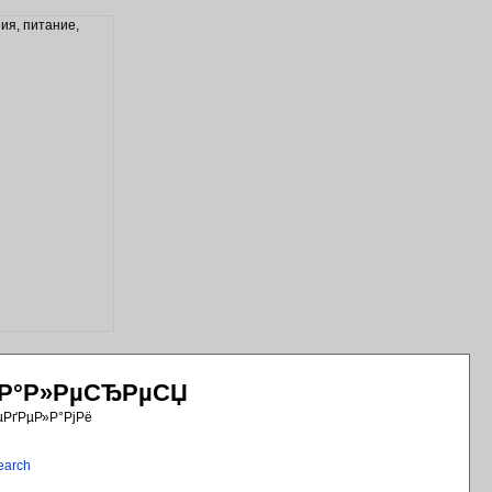
РіР°Р»РµСЂРµСЏ
µРґРµР»Р°РјРё
earch