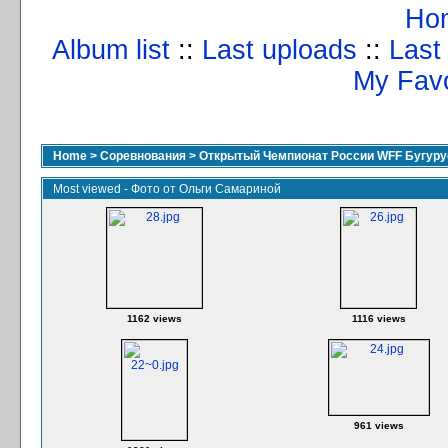
Ho
Album list
::
Last uploads
::
Last
My Favo
Home
>
Соревнования
>
Открытый Чемпионат России WFF Бугурус
Most viewed - Фото от Ольги Самариной
1162 views
1116 views
961 views