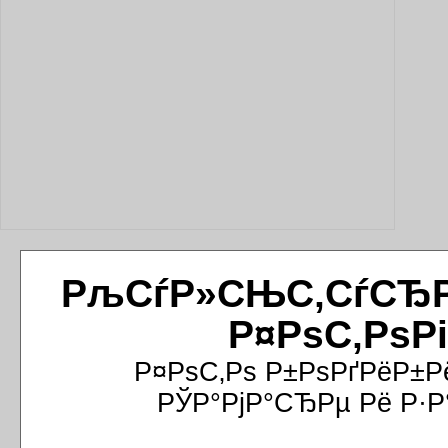
РљСѓР»СЊС‚СѓСЂРёР
Р¤РѕС‚РѕР
Р¤РѕС‚Рѕ Р±РѕРґРёР±Р
РЎР°РјР°СЂРµ Рё Р·Р