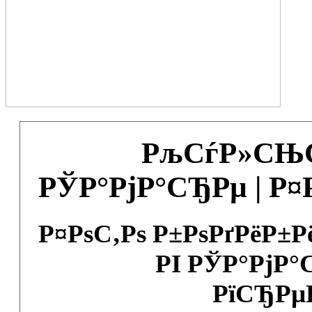
РљСѓР»СЊС
РЎР°РјР°СЂРµ | Р
Р¤РѕС‚Рѕ Р±РѕРґРёР±
РІ РЎР°РјР°
РїСЂРµ