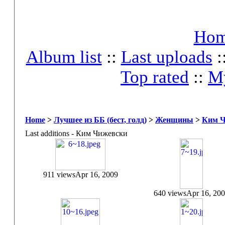
Ho
Album list
::
Last uploads
:
Top rated
::
My
Home
>
Лучшее из ББ (бест, голд)
>
Женщины
>
Ким Ч
Last additions - Ким Чижевски
911 views
Apr 16, 2009
640 views
Apr 16, 20