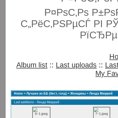
Р¤РѕС‚Рѕ Р±Рѕ
С„РёС‚РЅРµСЃ РІ Р
РїСЂРµ
H
Album list
::
Last uploads
::
Las
My Fav
Home
>
Лучшее из ББ (бест, голд)
>
Женщины
>
Ленда Мюррей
Last additions - Ленда Мюррей