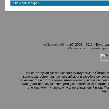
Спонсоры галереи
info@kulturizm63.ru
. (C) 2008 – 2012. «Культ
Webvertex - создание и рас
На сайте публикуются новости культуризма в Самаре и
календарь региональных, российских и зарубежных соре
размещаются в фотогалерее. Анкеты культуристов располо
залов дает подробную информацию о самарских спортивны
спортивному питанию, описание упражнений и т.д. Ф
бодиб