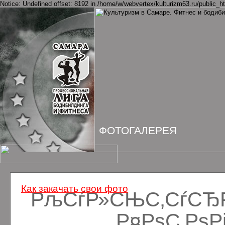
Notice: Undefined offset: 8192 in /home/w/webvertex/kulturizm63.ru/public_ht
ФОТОГАЛЕРЕЯ
Как закачать свои фото
РљСѓР»СЊС‚СѓСЂРё
Р¤РѕС‚Рѕ