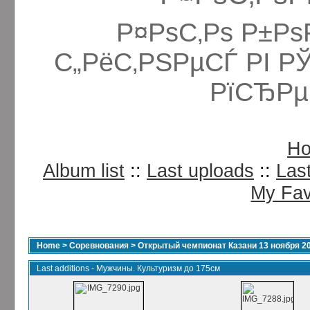
Р¤РѕС‚Рѕ Р±Рѕ
С„РёС‚РЅРµСЃ РІ Р
РїСЂРµ
H
Album list
::
Last uploads
::
Las
My Fav
Home
>
Соревнования
>
Открытый чемпионат Казани 13 ноября 2
Last additions - Мужчины. Культуризм до 175см