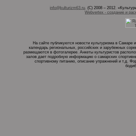
info@kulturizm63.ru
. (C) 2008 – 2012. «Культ
Webvertex - создание и рас
На сайте публикуются новости культуризма в Самаре и
календарь региональных, российских и зарубежных соре
размещаются в фотогалерее. Анкеты культуристов располо
залов дает подробную информацию о самарских спортивны
спортивному питанию, описание упражнений и т.д. Ф
бодиб