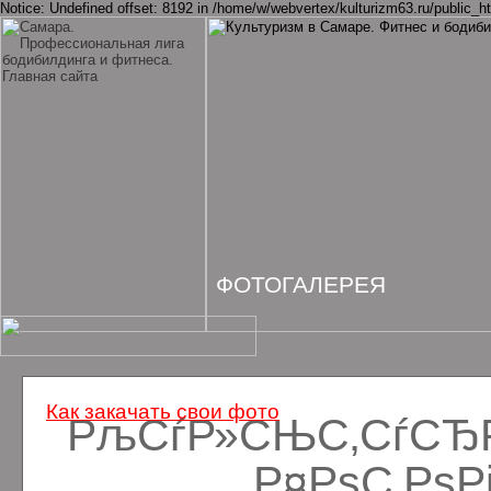
Notice: Undefined offset: 8192 in /home/w/webvertex/kulturizm63.ru/public_ht
ФОТОГАЛЕРЕЯ
Как закачать свои фото
РљСѓР»СЊС‚СѓСЂРё
Р¤РѕС‚Рѕ