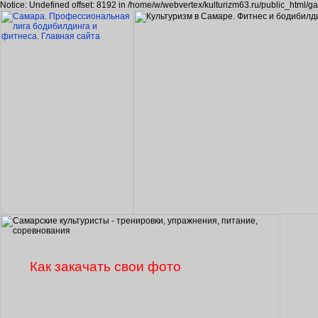
Notice: Undefined offset: 8192 in /home/w/webvertex/kulturizm63.ru/public_html/ga
Как закачать свои фото