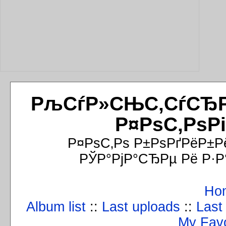
РљСѓР»СЊС‚СѓСЂРёР
Р¤РѕС‚РѕР
Р¤РѕС‚Рѕ Р±РѕРґРёР±Р
РЎР°РјР°СЂРµ Рё Р·Р
Ho
Album list
::
Last uploads
::
Last
My Favo