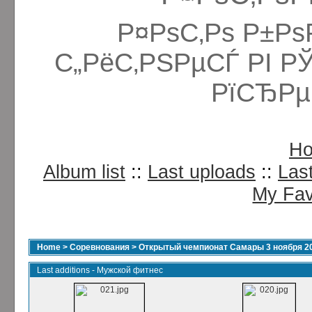
Р¤РѕС‚Рѕ Р±Рѕ
С„РёС‚РЅРµСЃ РІ Р
РїСЂРµ
H
Album list
::
Last uploads
::
Las
My Fav
Home
>
Соревнования
>
Открытый чемпионат Самары 3 ноября 2
Last additions - Мужской фитнес