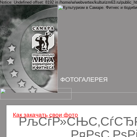
Notice: Undefined offset: 8192 in /home/w/webvertex/kulturizm63.ru/public_ht
ФОТОГАЛЕРЕЯ
Как закачать свои фото
РљСѓР»СЊС‚СѓСЂРё
Р¤РѕС‚Рѕ