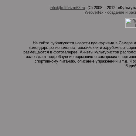
info@kulturizm63.ru
. (C) 2008 – 2012. «Культ
Webvertex - создание и рас
На сайте публикуются новости культуризма в Самаре и
календарь региональных, российских и зарубежных соре
размещаются в фотогалерее. Анкеты культуристов располо
залов дает подробную информацию о самарских спортивны
спортивному питанию, описание упражнений и т.д. Ф
бодиб