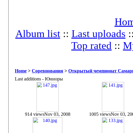
Ho
Album list
::
Last uploads
:
Top rated
::
My
Home
>
Соревнования
>
Открытый чемпионат Самары
Last additions - Юниоры
914 views
Nov 03, 2008
1005 views
Nov 03, 20