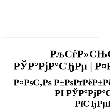
РљСѓР»СЊС
РЎР°РјР°СЂРµ | Р
Р¤РѕС‚Рѕ Р±РѕРґРёР±
РІ РЎР°РјР°
РїСЂРµ