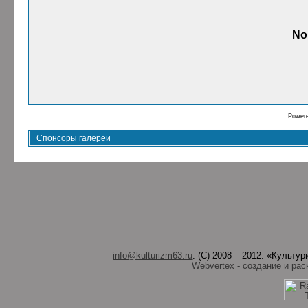
No
Power
Спонсоры галереи
info@kulturizm63.ru
. (C) 2008 – 2012. «Культ
Webvertex - создание и рас