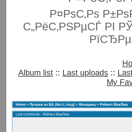
Р¤РѕС‚Рѕ Р±Рѕ
С„РёС‚РЅРµСЃ РІ Р
РїСЂРµ
H
Album list
::
Last uploads
::
Las
My Fav
Home
>
Лучшее из ББ (бест, голд)
>
Женщины
>
Рейчел МакЛиш
Last comments - Рейчел МакЛиш