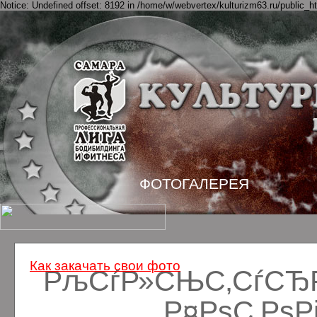
Notice: Undefined offset: 8192 in /home/w/webvertex/kulturizm63.ru/public_ht
ФОТОГАЛЕРЕЯ
Как закачать свои фото
РљСѓР»СЊС‚СѓСЂРё
Р¤РѕС‚Рѕ