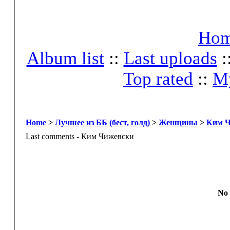
Ho
Album list
::
Last uploads
:
Top rated
::
My
Home
>
Лучшее из ББ (бест, голд)
>
Женщины
>
Ким Ч
Last comments - Ким Чижевски
No 