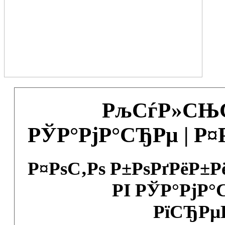
РљСѓР»СЊС
РЎР°РјР°СЂРµ | Р
Р¤РѕС‚Рѕ Р±РѕРґРёР±
РІ РЎР°РјР°
РїСЂРµ