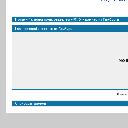
Home
>
Галереи пользователей
>
Mr. X
>
кое что из Гамбурга
Last comments - кое что из Гамбурга
No i
Powered
Спонсоры галереи