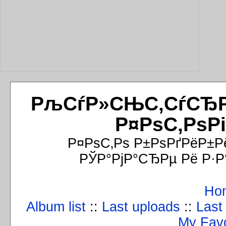
РљСѓР»СЊС‚СѓСЂРёР
Р¤РѕС‚РѕР
Р¤РѕС‚Рѕ Р±РѕРґРёР±Р
РЎР°РјР°СЂРµ Рё Р·Р
Ho
Album list
::
Last uploads
::
Last
My Favo