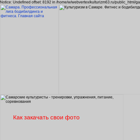
Notice: Undefined offset: 8192 in /home/w/webvertex/kulturizm63.ru/public_html/ga
Как закачать свои фото