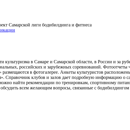
проект Самарской лиги бодибилдинга и фитнеса
икации
и культуризма в Самаре и Самарской области, в России и за ру
ональных, российских и зарубежных соревнований. Фотоотчеты 
» размещаются в фотогалерее. Анкеты культуристов расположен
». Справочник клубов и залов дает подробную информацию о 
е можно найти рекомендации по тренировкам, спортивному пита
ь обсудить всем желающим вопросы, связанные с бодибилдингом