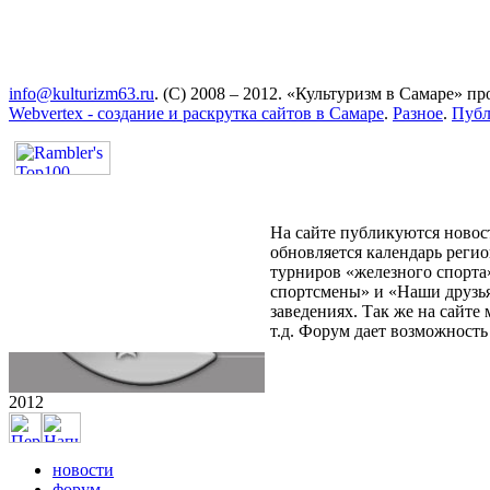
info@kulturizm63.ru
. (C) 2008 – 2012. «Культуризм в Самаре» 
Webvertex - создание и раскрутка сайтов в Самаре
.
Разное
.
Публ
На сайте публикуются новост
обновляется календарь реги
турниров «железного спорта
спортсмены» и «Наши друзья
заведениях. Так же на сайт
т.д. Форум дает возможност
2012
новости
форум