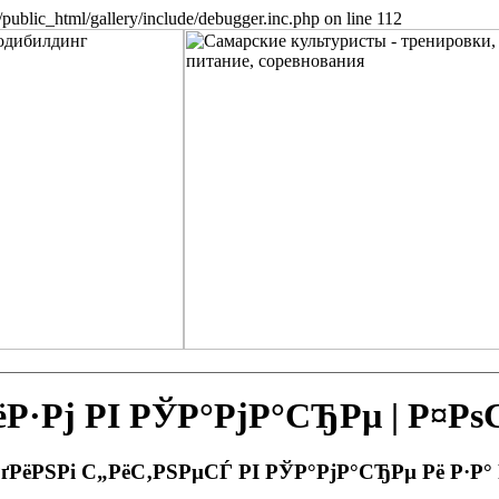
public_html/gallery/include/debugger.inc.php on line 112
Рј РІ РЎР°РјР°СЂРµ | Р¤Р
РґРёРЅРі С„РёС‚РЅРµСЃ РІ РЎР°РјР°СЂРµ Рё Р·Р°