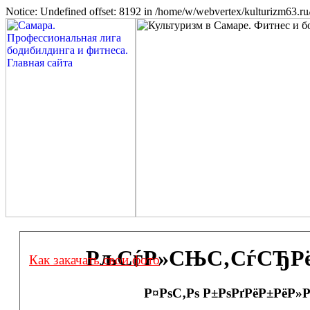
Notice: Undefined offset: 8192 in /home/w/webvertex/kulturizm63.ru/
РљСѓР»СЊС‚СѓСЂРёР·
Как закачать свои фото
Р¤РѕС‚Рѕ Р±РѕРґРёР±РёР»