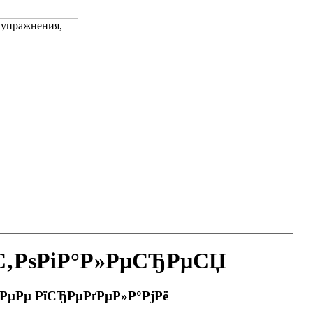
ѕС‚РѕРіР°Р»РµСЂРµСЏ
 РµРµ РїСЂРµРґРµР»Р°РјРё