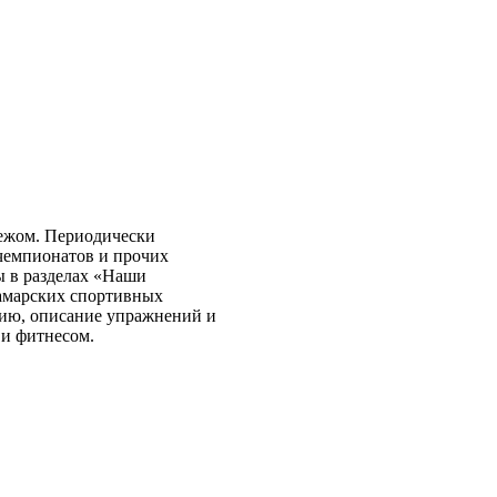
бежом. Периодически
чемпионатов и прочих
ы в разделах «Наши
самарских спортивных
нию, описание упражнений и
 и фитнесом.