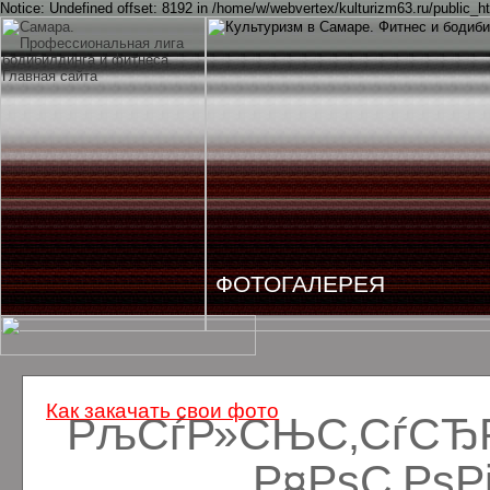
Notice: Undefined offset: 8192 in /home/w/webvertex/kulturizm63.ru/public_ht
ФОТОГАЛЕРЕЯ
Как закачать свои фото
РљСѓР»СЊС‚СѓСЂРё
Р¤РѕС‚Рѕ