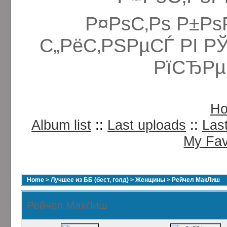
Р¤РѕС‚Рѕ Р±Рѕ
С„РёС‚РЅРµСЃ РІ Р
РїСЂРµ
H
Album list
::
Last uploads
::
Las
My Fav
Home
>
Лучшее из ББ (бест, голд)
>
Женщины
>
Рейчел МакЛиш
Рейчел МакЛиш