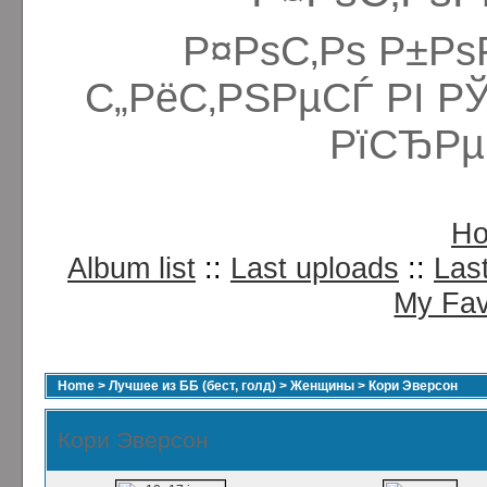
Р¤РѕС‚Рѕ Р±Рѕ
С„РёС‚РЅРµСЃ РІ Р
РїСЂРµ
H
Album list
::
Last uploads
::
Las
My Fav
Home
>
Лучшее из ББ (бест, голд)
>
Женщины
>
Кори Эверсон
Кори Эверсон