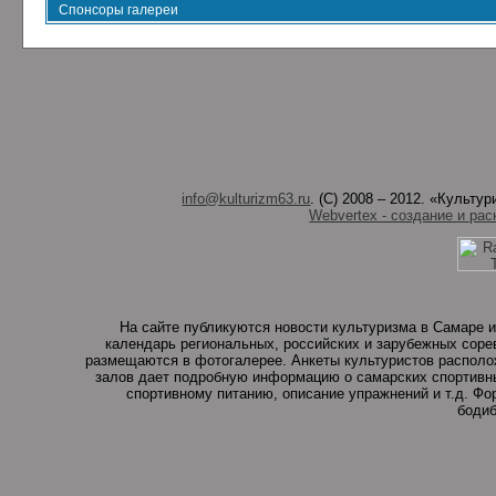
Спонсоры галереи
info@kulturizm63.ru
. (C) 2008 – 2012. «Культ
Webvertex - создание и рас
На сайте публикуются новости культуризма в Самаре и
календарь региональных, российских и зарубежных соре
размещаются в фотогалерее. Анкеты культуристов располо
залов дает подробную информацию о самарских спортивны
спортивному питанию, описание упражнений и т.д. Ф
бодиб