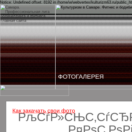
Notice: Undefined offset: 8192 in /home/w/webvertex/kulturizm63.ru/public_ht
ФОТОГАЛЕРЕЯ
Как закачать свои фото
РљСѓР»СЊС‚СѓСЂРё
Р¤РѕС‚Рѕ