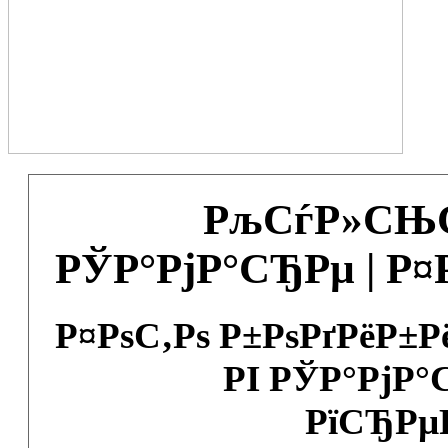
РљСѓР»СЊС
РЎР°РјР°СЂРµ | Р
Р¤РѕС‚Рѕ Р±РѕРґРёР±
РІ РЎР°РјР°
РїСЂРµ