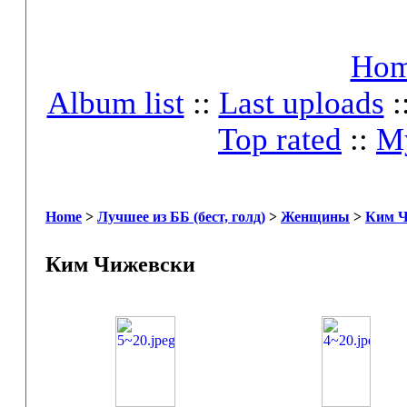
Ho
Album list
::
Last uploads
:
Top rated
::
My
Home
>
Лучшее из ББ (бест, голд)
>
Женщины
>
Ким Ч
Ким Чижевски