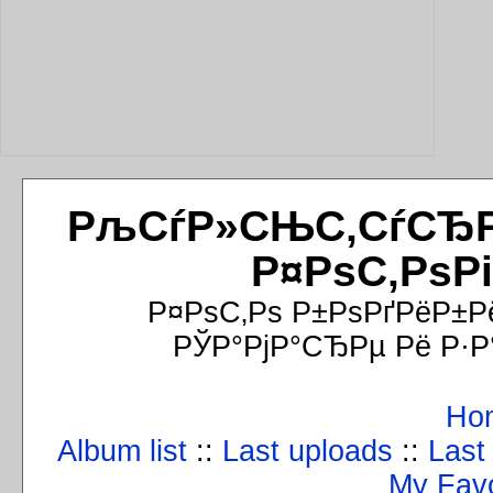
РљСѓР»СЊС‚СѓСЂРёР
Р¤РѕС‚РѕР
Р¤РѕС‚Рѕ Р±РѕРґРёР±Р
РЎР°РјР°СЂРµ Рё Р·Р
Ho
Album list
::
Last uploads
::
Last
My Favo