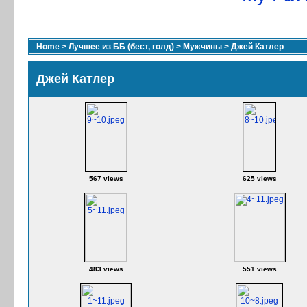
Home
>
Лучшее из ББ (бест, голд)
>
Мужчины
>
Джей Катлер
Джей Катлер
567 views
625 views
483 views
551 views