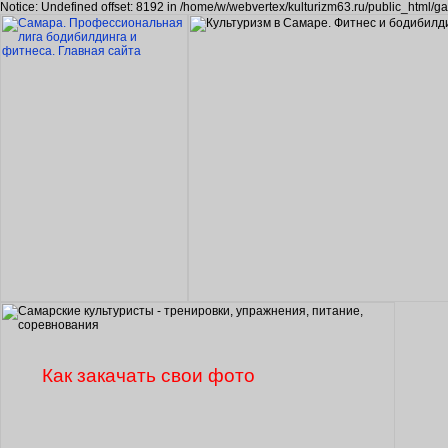
Notice: Undefined offset: 8192 in /home/w/webvertex/kulturizm63.ru/public_html/ga
Как закачать свои фото