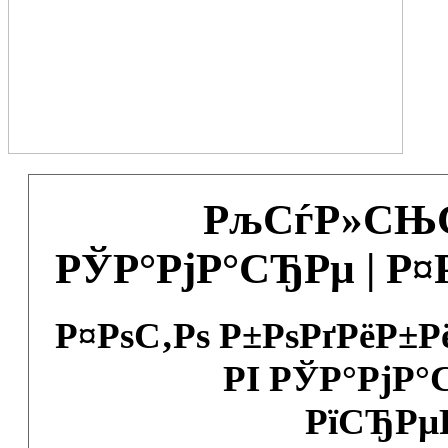
РљСѓР»СЊС
РЎР°РјР°СЂРµ | Р
Р¤РѕС‚Рѕ Р±РѕРґРёР±
РІ РЎР°РјР°
РїСЂРµ