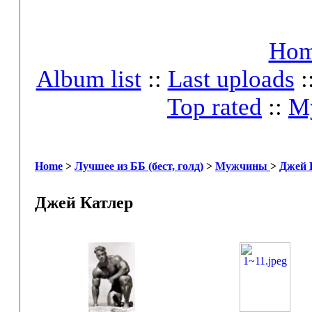
Ho
Album list
::
Last uploads
:
Top rated
::
My
Home
>
Лучшее из ББ (бест, голд)
>
Мужчины
>
Джей 
Джей Катлер