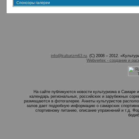
Спонсоры галереи
info@kulturizm63.ru
. (C) 2008 – 2012. «Культ
Webvertex - создание и рас
На сайте публикуются новости культуризма в Самаре и
календарь региональных, российских и зарубежных соре
размещаются в фотогалерее. Анкеты культуристов располо
залов дает подробную информацию о самарских спортивны
спортивному питанию, описание упражнений и т.д. Ф
бодиб