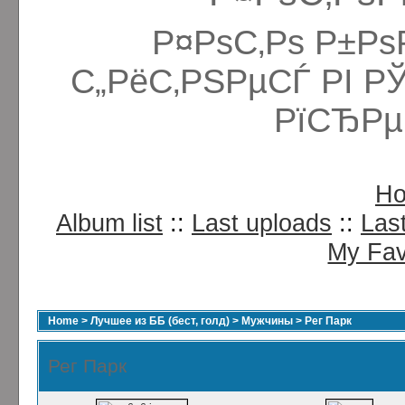
Р¤РѕС‚Рѕ Р±Рѕ
С„РёС‚РЅРµСЃ РІ Р
РїСЂРµ
H
Album list
::
Last uploads
::
Las
My Fav
Home
>
Лучшее из ББ (бест, голд)
>
Мужчины
>
Рег Парк
Рег Парк