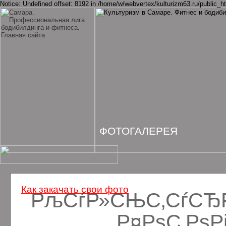
Notice: Undefined offset: 8192 in /home/w/webvertex/kulturizm63.ru/public_ht
ФОТОГАЛЕРЕЯ
Как закачать свои фото
РљСѓР»СЊС‚СѓСЂРё
Р¤РѕС‚Рѕ