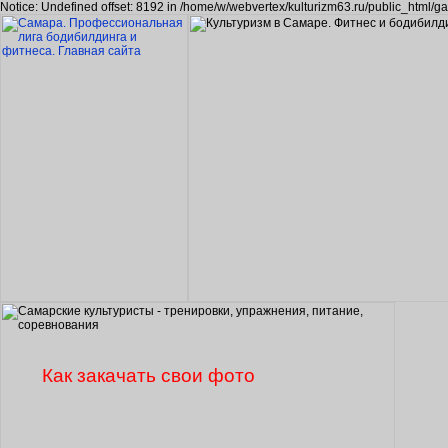
Notice: Undefined offset: 8192 in /home/w/webvertex/kulturizm63.ru/public_html/ga
Как закачать свои фото