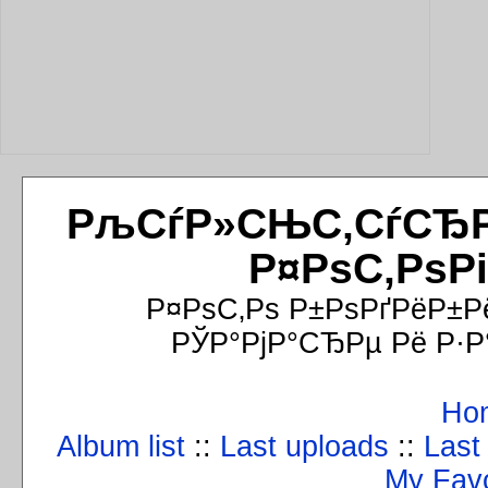
РљСѓР»СЊС‚СѓСЂРёР
Р¤РѕС‚РѕР
Р¤РѕС‚Рѕ Р±РѕРґРёР±Р
РЎР°РјР°СЂРµ Рё Р·Р
Ho
Album list
::
Last uploads
::
Last
My Favo