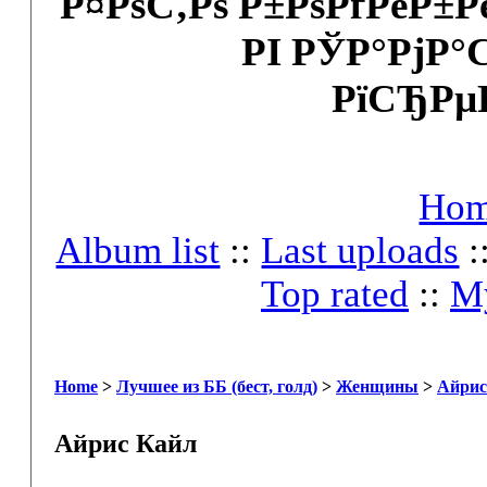
Р¤РѕС‚Рѕ Р±РѕРґРёР±
РІ РЎР°РјР°
РїСЂРµ
Ho
Album list
::
Last uploads
:
Top rated
::
My
Home
>
Лучшее из ББ (бест, голд)
>
Женщины
>
Айрис
Айрис Кайл