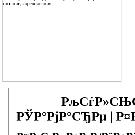
РљСѓР»СЊС
РЎР°РјР°СЂРµ | Р