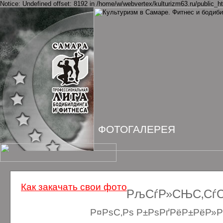
Notice: Undefined offset: 8192 in /home/w/webvertex/kulturizm63.ru/public_ht
ФОТОГАЛЕРЕЯ
Как закачать свои фото
РљСѓР»СЊС‚СѓСЂ
Р¤РѕС‚Рѕ Р±РѕРґРёР±РёР»Рґ