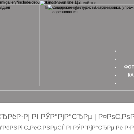
ml/gallery/include/debugger.inc.php on line 112
ФОТ
КА
РёР·Рј РІ РЎР°РјР°СЂРµ | Р¤РѕС‚Р
РёРЅРі С„РёС‚РЅРµСЃ РІ РЎР°РјР°СЂРµ Рё Р·