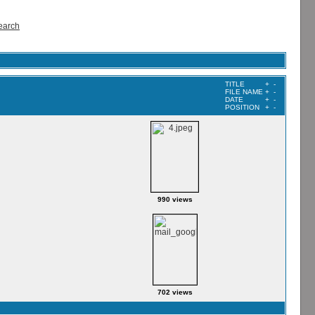
earch
TITLE
+
-
FILE NAME
+
-
DATE
+
-
POSITION
+
-
990 views
702 views