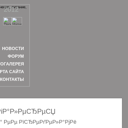
2012
НОВОСТИ
ФОРУМ
ОГАЛЕРЕЯ
РТА САЙТА
КОНТАКТЫ
ѕРіР°Р»РµСЂРµСЏ
Р° РµРµ РїСЂРµРґРµР»Р°РјРё