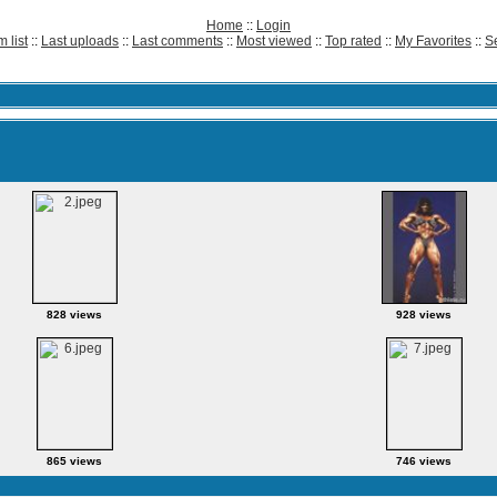
Home
::
Login
 list
::
Last uploads
::
Last comments
::
Most viewed
::
Top rated
::
My Favorites
::
S
828 views
928 views
865 views
746 views