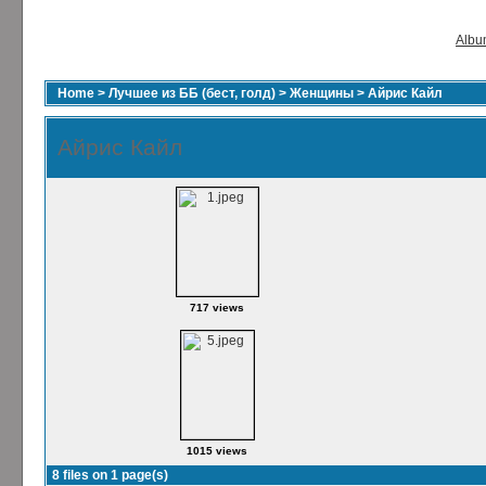
Album
Home
>
Лучшее из ББ (бест, голд)
>
Женщины
>
Айрис Кайл
Айрис Кайл
717 views
1015 views
8 files on 1 page(s)