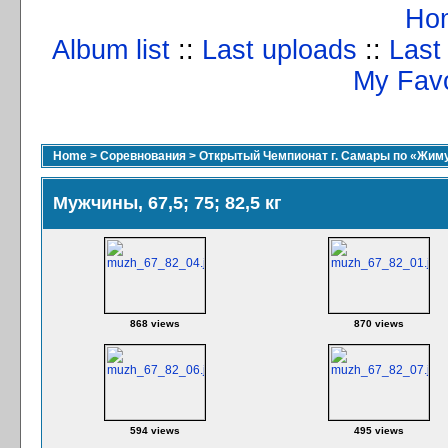
Ho
Album list
::
Last uploads
::
Last
My Favo
Home
>
Соревнования
>
Открытый Чемпионат г. Самары по «Жиму
Мужчины, 67,5; 75; 82,5 кг
868 views
870 views
594 views
495 views