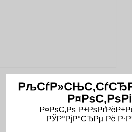
РљСѓР»СЊС‚СѓСЂРёР
Р¤РѕС‚РѕР
Р¤РѕС‚Рѕ Р±РѕРґРёР±Р
РЎР°РјР°СЂРµ Рё Р·Р