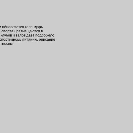
ки обновляется календарь
о спорта» размещаются в
клубов и залов дает подробную
 спортивному питанию, описание
итнесом.