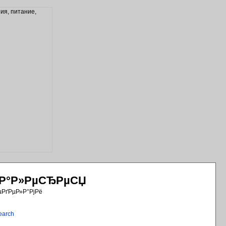
РіР°Р»РµСЂРµСЏ
µРґРµР»Р°РјРё
earch