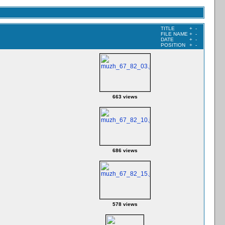
TITLE
+
-
FILE NAME
+
-
DATE
+
-
POSITION
+
-
663 views
686 views
578 views