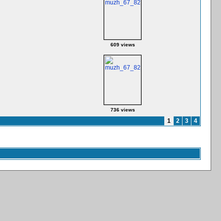
609 views
736 views
1
2
3
4