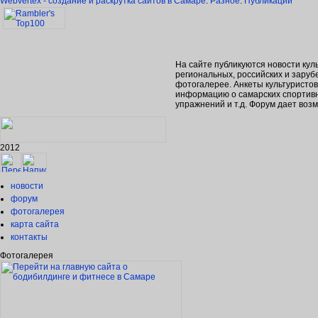
Webvertex - создание и раскрутка сайтов в Самаре
.
Разное
.
Публикации
На сайте публикуются новости кул
региональных, российских и зару
фотогалерее. Анкеты культуристо
информацию о самарских спортивн
упражнений и т.д. Форум дает во
2012
новости
форум
фотогалерея
карта сайта
контакты
Фотогалерея