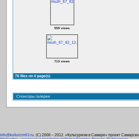
559 views
713 views
76 files on 4 page(s)
Спонсоры галереи
info@kulturizm63.ru
. (C) 2008 – 2012. «Культуризм в Самаре» проект Самарск