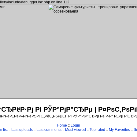
llery/include/debugger.inc.php on line 112
ЂРёР·Рј РІ РЎР°РјР°СЂРµ | Р¤РѕС‚Рѕ
ѕРґРёР±РёР»РґРёРЅРі С„РёС‚РЅРµСЃ РІ РЎР°РјР°СЂРµ Рё Р·Р° РµРµ РїСЂР
Home
::
Login
 list
::
Last uploads
::
Last comments
::
Most viewed
::
Top rated
::
My Favorites
::
S