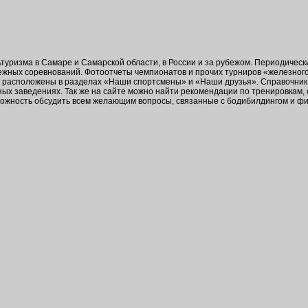
ьтуризма в Самаре и Самарской области, в России и за рубежом. Периодичес
бежных соревнований. Фотоотчеты чемпионатов и прочих турниров «железног
в расположены в разделах «Наши спортсмены» и «Наши друзья». Справочник 
ых заведениях. Так же на сайте можно найти рекомендации по тренировкам,
зможность обсудить всем желающим вопросы, связанные с бодибилдингом и ф