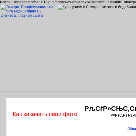
Notice: Undefined offset: 8192 in /home/w/webvertex/kulturizm63.ru/public_html/ga
РљСѓР»СЊС‚СѓС
Как закачать свои фото
Р¤РѕС‚Рѕ Р±Р
Album