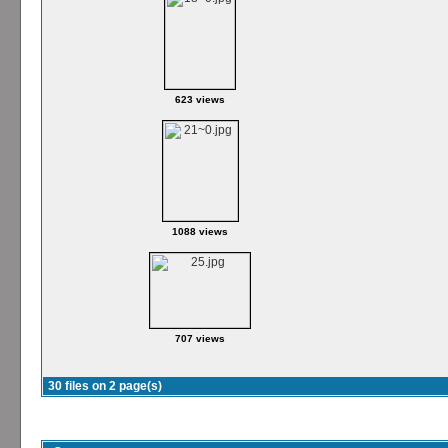
623 views
1088 views
707 views
30 files on 2 page(s)