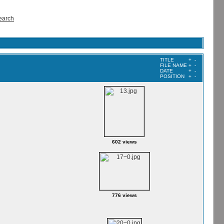
earch
TITLE
+
-
FILE NAME
+
-
DATE
+
-
POSITION
+
-
602 views
776 views