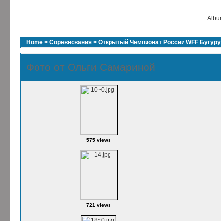
Album
Home
>
Соревнования
>
Открытый Чемпионат России WFF Бугурус
Фото от Ольги Самариной
575 views
721 views