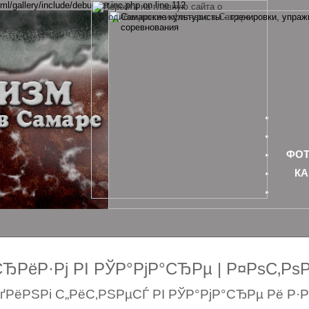
ml/gallery/include/debugger.inc.php on line 112
ФОТ
КА
РёР·Рј РІ РЎР°РјР°СЂРµ | Р¤РѕС‚Р
РёРЅРі С„РёС‚РЅРµСЃ РІ РЎР°РјР°СЂРµ Рё Р·