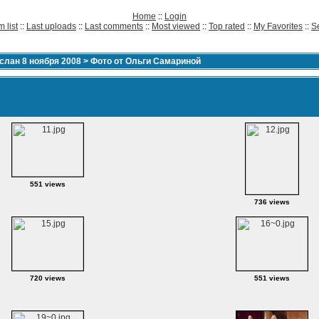
Home
::
Login
 list
::
Last uploads
::
Last comments
::
Most viewed
::
Top rated
::
My Favorites
::
S
лан 8 ноября 2008
>
Фото от Ольги Самариной
551 views
736 views
720 views
551 views