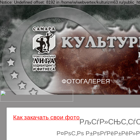
Notice: Undefined offset: 8192 in /home/w/webvertex/kulturizm63.ru/public_ht
ФОТОГАЛЕРЕЯ
Как закачать свои фото
РљСѓР»СЊС‚СѓСЂ
Р¤РѕС‚Рѕ Р±РѕРґРёР±РёР»Рґ