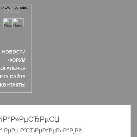
2012
НОВОСТИ
ФОРУМ
ОГАЛЕРЕЯ
РТА САЙТА
КОНТАКТЫ
ѕРіР°Р»РµСЂРµСЏ
Р° РµРµ РїСЂРµРґРµР»Р°РјРё