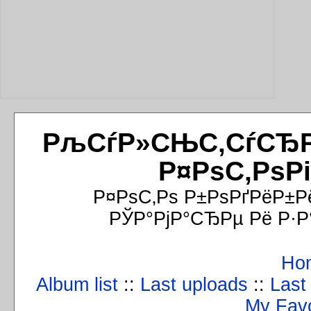
РљСѓР»СЊС‚СѓСЂРёР
Р¤РѕС‚РѕР
Р¤РѕС‚Рѕ Р±РѕРґРёР±Р
РЎР°РјР°СЂРµ Рё Р·Р
Ho
Album list
::
Last uploads
::
Last
My Favo