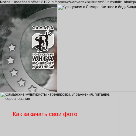
Notice: Undefined offset: 8192 in /home/w/webvertex/kulturizm63.ru/public_html/ga
Как закачать свои фото