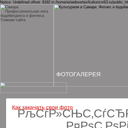
Notice: Undefined offset: 8192 in /home/w/webvertex/kulturizm63.ru/public_ht
ФОТОГАЛЕРЕЯ
Как закачать свои фото
РљСѓР»СЊС‚СѓСЂРё
Р¤РѕС‚Рѕ