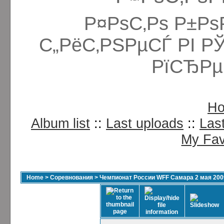
Р¤РѕС‚Рѕ Р±Рѕ
С„РёС‚РЅРµСЃ РІ Р
РїСЂРµ
H
Album list
::
Last uploads
::
Las
My Fav
Home
>
Соревнования
>
Чемпионат России WFF Самара 2 мая 200