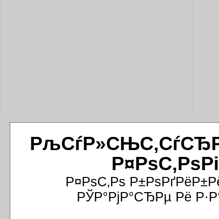
РљСѓР»СЊС‚СѓСЂРёР
Р¤РѕС‚РѕР
Р¤РѕС‚Рѕ Р±РѕРґРёР±Р
РЎР°РјР°СЂРµ Рё Р·Р