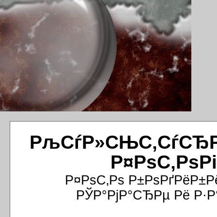
РљСѓР»СЊС‚СѓСЂРёР
Р¤РѕС‚РѕР
Р¤РѕС‚Рѕ Р±РѕРґРёР±Р
РЎР°РјР°СЂРµ Рё Р·Р