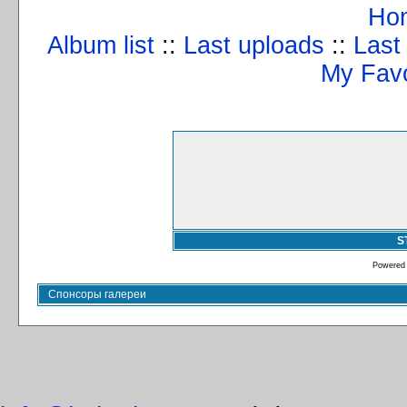
Ho
Album list
::
Last uploads
::
Last
My Favo
S
Powered
Спонсоры галереи
info@kulturizm63.ru
. (C) 2008 – 