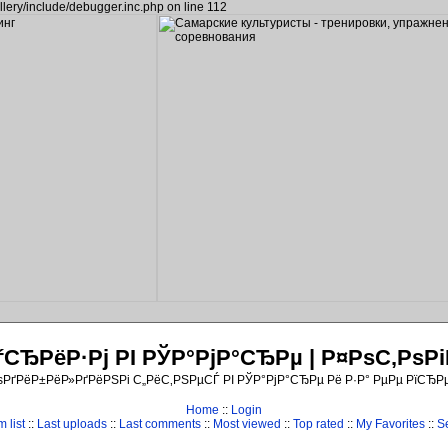
llery/include/debugger.inc.php on line 112
ЂРёР·Рј РІ РЎР°РјР°СЂРµ | Р¤РѕС‚Рѕ
ѕРґРёР±РёР»РґРёРЅРі С„РёС‚РЅРµСЃ РІ РЎР°РјР°СЂРµ Рё Р·Р° РµРµ РїСЂР
Home
::
Login
 list
::
Last uploads
::
Last comments
::
Most viewed
::
Top rated
::
My Favorites
::
S