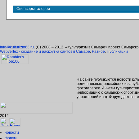
Спонсоры галереи
info@kulturizm63.ru
. (C) 2008 – 2012. «Культуризм в Самаре» проект Самарск
Webvertex - создание и раскрутка сайтов в Самаре
.
Разное
.
Публикации
На сайте публикуются новости кул
региональных, российских и зару
фотогалерее. Анкеты культуристо
информацию о самарских спортивн
упражнений и т.д. Форум дает во
2012
новости
форум