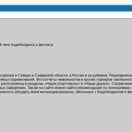
ой лиги бодибилдинга и фитнеса
ьтуризма в Самаре и Самарской области, в России и за рубежом. Периодичес
бежных соревнований. Фотоотчеты чемпионатов и прочих турниров «железног
в расположены в разделах «Наши спортсмены» и «Наши друзья». Справочник 
ых заведениях. Так же на сайте можно найти рекомендации по тренировкам,
зможность обсудить всем желающим вопросы, связанные с бодибилдингом и ф