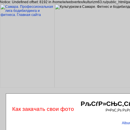
Notice: Undefined offset: 8192 in /home/w/webvertex/kulturizm63.ru/public_html/ga
РљСѓР»СЊС‚СѓС
Как закачать свои фото
Р¤РѕС‚Рѕ Р±Р
Album