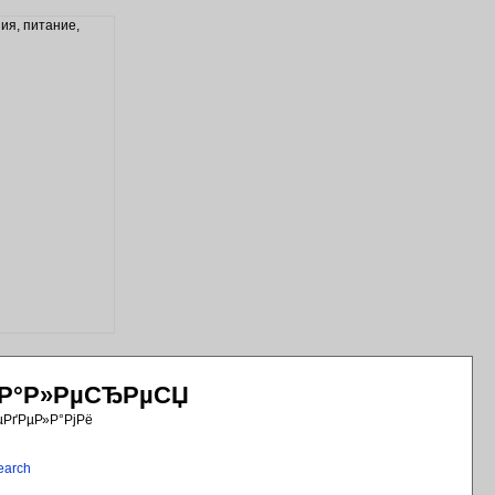
РіР°Р»РµСЂРµСЏ
µРґРµР»Р°РјРё
earch