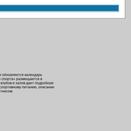
ки обновляется календарь
о спорта» размещаются в
клубов и залов дает подробную
 спортивному питанию, описание
итнесом.