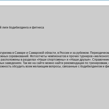
ой лиги бодибилдинга и фитнеса
ьтуризма в Самаре и Самарской области, в России и за рубежом. Периодичес
бежных соревнований. Фотоотчеты чемпионатов и прочих турниров «железног
в расположены в разделах «Наши спортсмены» и «Наши друзья». Справочник 
ых заведениях. Так же на сайте можно найти рекомендации по тренировкам,
зможность обсудить всем желающим вопросы, связанные с бодибилдингом и ф