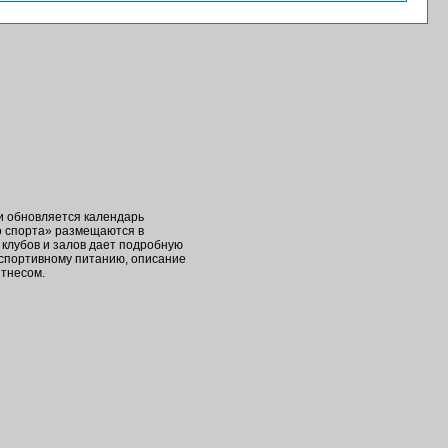
ки обновляется календарь
о спорта» размещаются в
клубов и залов дает подробную
 спортивному питанию, описание
итнесом.