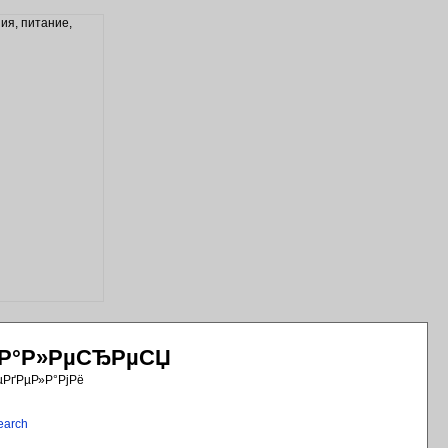
РіР°Р»РµСЂРµСЏ
µРґРµР»Р°РјРё
earch