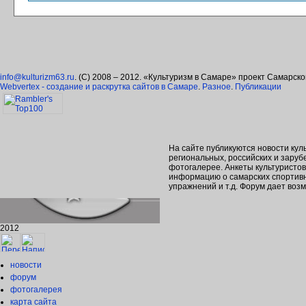
info@kulturizm63.ru
. (C) 2008 – 2012. «Культуризм в Самаре» проект Самарск
Webvertex - создание и раскрутка сайтов в Самаре
.
Разное
.
Публикации
На сайте публикуются новости кул
региональных, российских и зару
фотогалерее. Анкеты культуристо
информацию о самарских спортивн
упражнений и т.д. Форум дает во
2012
новости
форум
фотогалерея
карта сайта