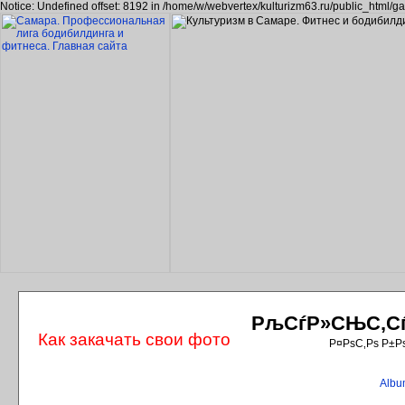
Notice: Undefined offset: 8192 in /home/w/webvertex/kulturizm63.ru/public_html/ga
РљСѓР»СЊС‚СѓС
Как закачать свои фото
Р¤РѕС‚Рѕ Р±Р
Album