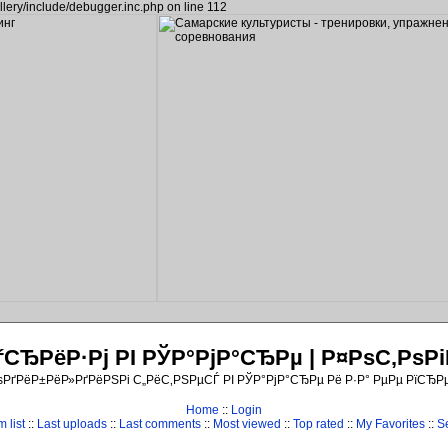
llery/include/debugger.inc.php on line 112
ЂРёР·Рј РІ РЎР°РјР°СЂРµ | Р¤РѕС‚Рѕ
ѕРґРёР±РёР»РґРёРЅРі С„РёС‚РЅРµСЃ РІ РЎР°РјР°СЂРµ Рё Р·Р° РµРµ РїСЂР
Home
::
Login
 list
::
Last uploads
::
Last comments
::
Most viewed
::
Top rated
::
My Favorites
::
S