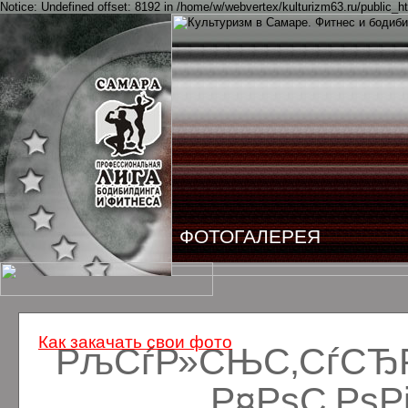
Notice: Undefined offset: 8192 in /home/w/webvertex/kulturizm63.ru/public_ht
ФОТОГАЛЕРЕЯ
Как закачать свои фото
РљСѓР»СЊС‚СѓСЂРё
Р¤РѕС‚Рѕ