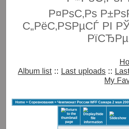
Р¤РѕС‚Рѕ Р±Рѕ
С„РёС‚РЅРµСЃ РІ Р
РїСЂРµ
H
Album list
::
Last uploads
::
Las
My Fav
Home
>
Соревнования
>
Чемпионат России WFF Самара 2 мая 200